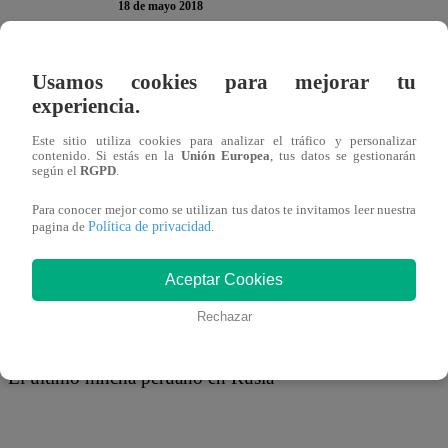
18 de mayo 2018
Luego de que desfilaran por el set de ‘El último hincha pe
Usamos cookies para mejorar tu
experiencia.
en el ganador del gran premio que otorga el programa, fi
Este sitio utiliza cookies para analizar el tráfico y personalizar
contenido. Si estás en la
Unión Europea
, tus datos se gestionarán
Se trató del joven Joshua Salinas, quien luego de realizar
según el
RGPD
.
logró la mayor cantidad de visualizaciones en la transmis
Para conocer mejor como se utilizan tus datos te invitamos leer nuestra
Política de privacidad
pagina de
.
De esta forma, contando con la compañía de los conducto
Aceptar Cookies
tentó la suerte al hacer girar la ruleta de ‘El último hinch
boleto doble al Mundial Rusia 2018 revisando el video.
Rechazar
El último hincha peruano en Rusia