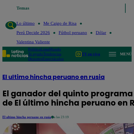
 último
Me Caigo de Risa
Temas
Perú Decide 2026
Fútbol peruano
Dólar
V
Lo último
Me Caigo de Risa
Perú Decide 2026
Fútbol peruano
Dólar
Valentina Valiente
Política
Lima
Mundo
Te ayudo
Tendencias
TV en vivo
MENÚ
Deportes
Espectáculos
El ultimo hincha peruano en rusia
El ganador del quinto programa 
de El último hincha peruano en 
El ultimo hincha peruano en rusia
a las 23:19