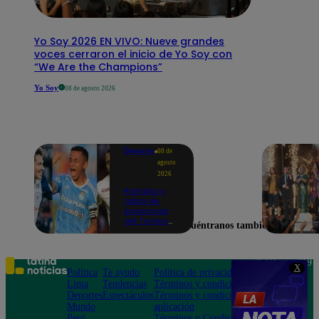
Yo Soy 2026 EN VIVO: Nueve grandes
voces cerraron el inicio de Yo Soy con
“We Are the Champions”
Yo Soy
08 de agosto 2026
Deportes
08 de
agosto
2026
Partidos y
tabla de
posiciones
del Torneo
Encuéntranos también en
Clausura EN
VIVO: así van
los equipos
en la fecha 4
Teléfono: 219
X
Política
Te ayudo
Política de privacidad
1000
Lima
Tendencias
Términos y condiciones
Av. San
Deportes
Espectáculos
Términos y condiciones
Felipe 968
Mundo
aplicación
Jesús María
Perú
Términos y Condiciones