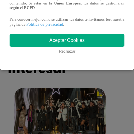
contenido. Si estás en la
Unión Europea
, tus datos se gestionarán
premió al nuevo afortunado que llegará al
premi
según el
RGPD
.
Mundial
Mund
Para conocer mejor como se utilizan tus datos te invitamos leer nuestra
Política de privacidad
pagina de
.
Aceptar Cookies
También te puede
Rechazar
interesar