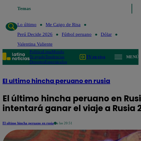
o de Risa
Temas
Perú Decide 2026
Fútbol peruano
Dólar
Valentina Valient
Lo último
Me Caigo de Risa
Perú Decide 2026
Fútbol peruano
Dólar
Valentina Valiente
Política
Lima
Mundo
Te ayudo
Tendencias
TV en vivo
MENÚ
Deportes
Espectáculos
El ultimo hincha peruano en rusia
El último hincha peruano en Rusi
intentará ganar el viaje a Rusia 
El ultimo hincha peruano en rusia
a las 20:51