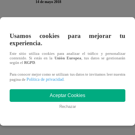
14 de mayo 2018
El árabe Jesús Jefraín llegó a ‘El último hincha peruano e
pagado al Mundial Rusia 2018 y seguir a la selección per
Usamos cookies para mejorar tu
experiencia.
Este sitio utiliza cookies para analizar el tráfico y personalizar
contenido. Si estás en la
Unión Europea
, tus datos se gestionarán
Él transmitió desde la cuenta de Facebook de una de sus s
según el
RGPD
.
cantidad de visualizaciones. Arrancó bailando la conocida
Para conocer mejor como se utilizan tus datos te invitamos leer nuestra
Política de privacidad
Tarkan, para continuar con el también recordado tema “Oj
pagina de
.
Aceptar Cookies
Rechazar
Lo más llamativo de su performance fue su cambio expres
peculiar Shakira en cuestión de segundos. Mira cómo le f