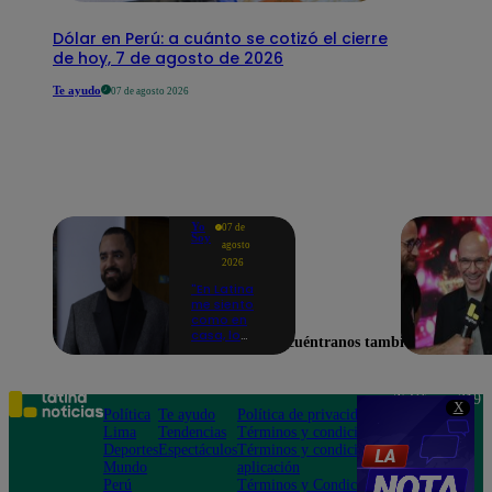
Dólar en Perú: a cuánto se cotizó el cierre
de hoy, 7 de agosto de 2026
Te ayudo
07 de agosto 2026
Yo
07 de
Soy
agosto
2026
"En Latina
me siento
como en
casa, lo
Encuéntranos también en
extrañaba":
Franco
Cabrera
emocionado
Teléfono: 219
X
por estreno
Política
Te ayudo
Política de privacidad
1000
de Yo Soy
Lima
Tendencias
Términos y condiciones
Av. San
2026
Deportes
Espectáculos
Términos y condiciones
Felipe 968
Mundo
aplicación
Jesús María
Perú
Términos y Condiciones