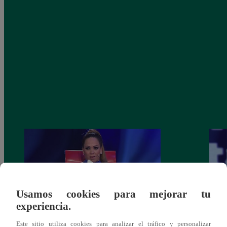
Usamos cookies para mejorar tu
experiencia.
Melissa Klug en EVDLV: ¿Te consideras
EVDL
Este sitio utiliza cookies para analizar el tráfico y personalizar