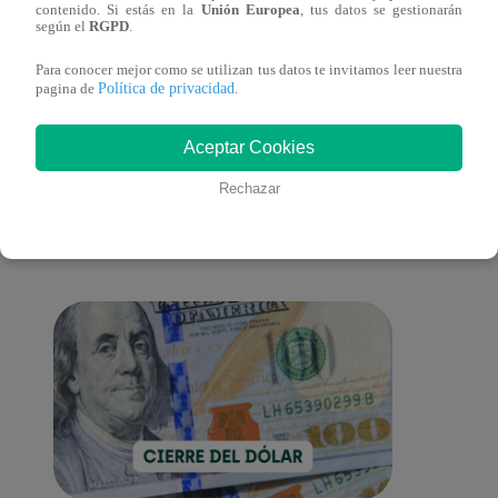
contenido. Si estás en la
Unión Europea
, tus datos se gestionarán
una buena madre?
Farfá
según el
RGPD
.
Para conocer mejor como se utilizan tus datos te invitamos leer nuestra
Política de privacidad
pagina de
.
También te puede
Aceptar Cookies
Rechazar
interesar