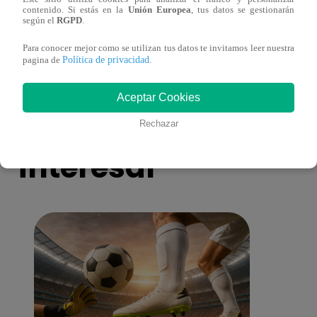
contenido. Si estás en la
Unión Europea
, tus datos se gestionarán
Melissa Klug en EVDLV: ¿Te consideras
EVDL
según el
RGPD
.
una buena madre?
Farfá
Para conocer mejor como se utilizan tus datos te invitamos leer nuestra
Política de privacidad
pagina de
.
Aceptar Cookies
También te puede
Rechazar
interesar