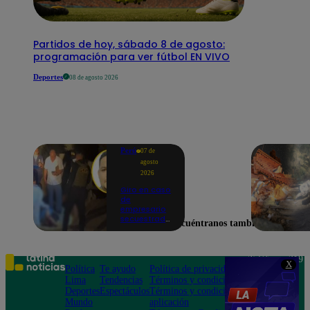
Partidos de hoy, sábado 8 de agosto:
programación para ver fútbol EN VIVO
Deportes
08 de agosto 2026
Perú
07 de
agosto
2026
Giro en caso
de
empresario
secuestrado
Encuéntranos también en
y asesinado:
Habría sido
un ajuste de
cuentas
Teléfono: 219
X
Política
Te ayudo
Política de privacidad
1000
Lima
Tendencias
Términos y condiciones
Av. San
Deportes
Espectáculos
Términos y condiciones
Felipe 968
Mundo
aplicación
Jesús María