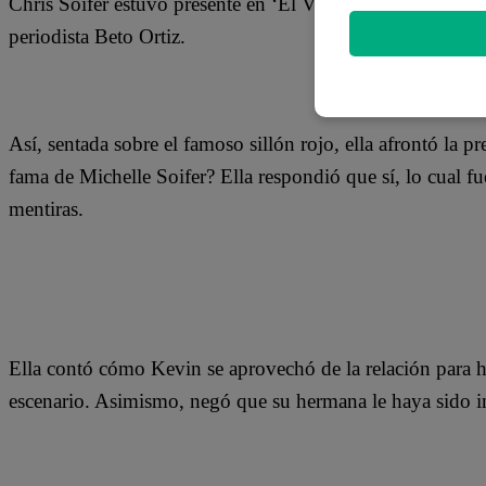
Chris Soifer estuvo presente en ‘El Valor de la Verdad’ pa
periodista Beto Ortiz.
Así, sentada sobre el famoso sillón rojo, ella afrontó la
fama de Michelle Soifer? Ella respondió que sí, lo cual f
mentiras.
Ella contó cómo Kevin se aprovechó de la relación para ha
escenario. Asimismo, negó que su hermana le haya sido in