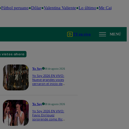
Fútbol peruano
Dólar
Valentina Valiente
Lo último
Me Caigo de Risa
TV en vivo
MENÚ
 vistos ahora
Yo Soy
08 de agosto 2026
Yo Soy 2026 EN VIVO:
Nueve grandes voces
cerraron el inicio de
Yo Soy con “We Are
the Champions”
Yo Soy
08 de agosto 2026
Yo Soy 2026 EN VIVO:
Favio Enríquez
sorprende como Ricky
Martin y pone a bailar
a todos en pleno