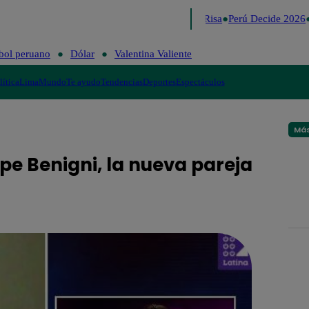
Lo último
Me Caigo de Risa
Perú Decide 2026
bol peruano
Dólar
Valentina Valiente
lítica
Lima
Mundo
Te ayudo
Tendencias
Deportes
Espectáculos
Más
ppe Benigni, la nueva pareja