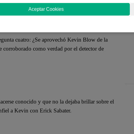
ra responder las preguntas que le planteó el
Aceptar Cookies
 pregunta cuatro: ¿Se aprovechó Kevin Blow de la
ue corroborado como verdad por el detector de
cerse conocido y que no la dejaba brillar sobre el
fiel a Kevin con Erick Sabater.