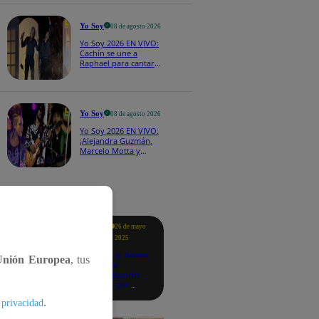
CASTING EN VIVO
Yo Soy
08 de agosto 2026
Yo Soy 2026 EN VIVO:
Cachín se une a
Raphael para cantar
una espectacular
versión de “Amor mío”
Yo Soy
08 de agosto 2026
Yo Soy 2026 EN VIVO:
¡Alejandra Guzmán,
Marcelo Motta y
Cerati dejan el rock y
se lanzan a la cumbia!
tacados
Te
26 de mayo
ayudo
2025
Revisa si tienes
Unión Europea
, tus
deudas
consultando
con tu DNI:
aquí los
.
 privacidad
detalles