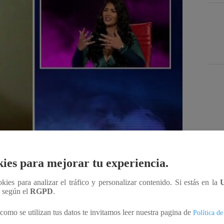
Des
ies para mejorar tu experiencia.
ookies para analizar el tráfico y personalizar contenido. Si estás en la
Compartir
n según el
RGPD
.
como se utilizan tus datos te invitamos leer nuestra pagina de
Política de