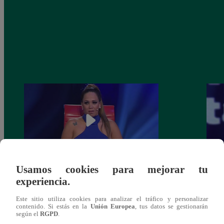
Usamos cookies para mejorar tu
Melissa Klug en EVDLV: ¿Te consideras
EVDL
experiencia.
una buena madre?
Farfá
Este sitio utiliza cookies para analizar el tráfico y personalizar
contenido. Si estás en la
Unión Europea
, tus datos se gestionarán
según el
RGPD
.