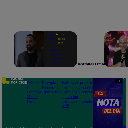
Yo
07 de
Soy
agosto
2026
"En Latina
me siento
como en
casa, lo
Encuéntranos también en
extrañaba":
Franco
Cabrera
emocionado
Teléfono: 219
X
por estreno
Política
Te ayudo
Política de privacidad
1000
de Yo Soy
Lima
Tendencias
Términos y condiciones
Av. San
2026
Deportes
Espectáculos
Términos y condiciones
Felipe 968
Mundo
aplicación
Jesús María
Perú
Términos y Condiciones
APP