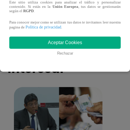
Este sitio utiliza cookies para analizar el tráfico y personalizar
Melissa Klug en EVDLV: ¿Te consideras
EVDL
contenido. Si estás en la
Unión Europea
, tus datos se gestionarán
según el
RGPD
.
una buena madre?
Farfá
Para conocer mejor como se utilizan tus datos te invitamos leer nuestra
Política de privacidad
pagina de
.
Aceptar Cookies
También te puede
Rechazar
interesar