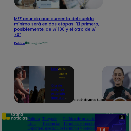
MEF anuncia que aumento del sueldo
mínimo será en dos etapas: "El primero,
posiblemente, de S/ 100 y el otro de S/
70"
Política
07 de agosto 2026
Lima
07 de
agosto
2026
Ola de
calor se
extiende
hasta el
Encuéntranos también en
lunes 10
de
agosto en
Lima y
Teléfono: 219
X
otras 16
Política
Te ayudo
Política de privacidad
1000
regiones
Lima
Tendencias
Términos y condiciones
Av. San
Deportes
Espectáculos
Términos y condiciones
Felipe 968