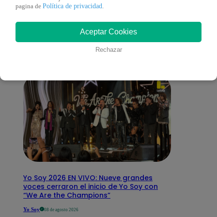
También te puede
Política de privacidad
pagina de
.
Aceptar Cookies
interesar
Rechazar
Yo Soy 2026 EN VIVO: Nueve grandes
voces cerraron el inicio de Yo Soy con
“We Are the Champions”
Yo Soy
08 de agosto 2026