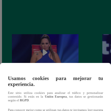
Usamos cookies para mejorar tu
Melissa Klug en EVDLV: ¿Te consideras
EVDL
experiencia.
una buena madre?
Farfá
Este sitio utiliza cookies para analizar el tráfico y personalizar
contenido. Si estás en la
Unión Europea
, tus datos se gestionarán
según el
RGPD
.
Para conocer mejor como se utilizan tus datos te invitamos leer nuestra