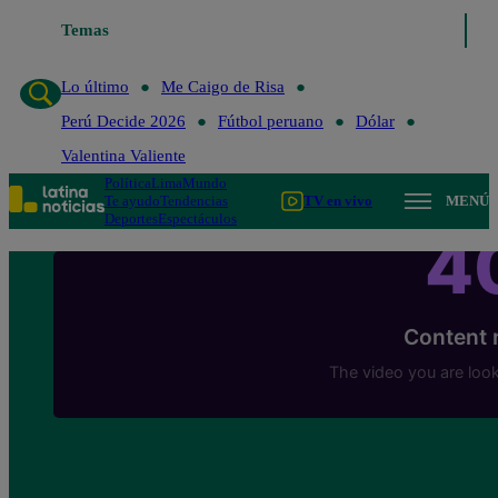
Temas
Lo último
Me Caigo de 
Lo último
Me Caigo de Risa
Perú Decide 2026
Fútbol peruano
Dólar
Valentina Valiente
Política
Lima
Mundo
Te ayudo
Tendencias
TV en vivo
MENÚ
Deportes
Espectáculos