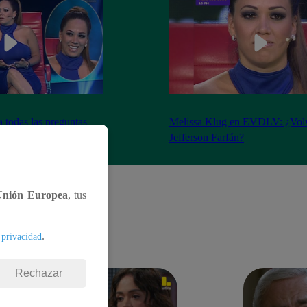
 todas las preguntas
Melissa Klug en EVDLV: ¿Volv
l Valor de la Verdad
Jefferson Farfán?
Unión Europea
, tus
.
 privacidad
Rechazar