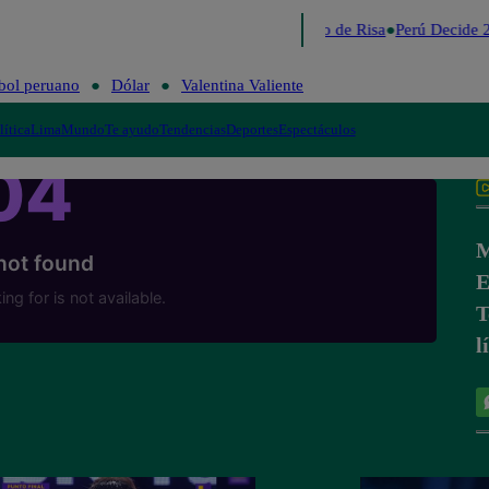
Lo último
Me Caigo de Risa
Perú Decide 2
bol peruano
Dólar
Valentina Valiente
lítica
Lima
Mundo
Te ayudo
Tendencias
Deportes
Espectáculos
M
E
T
l