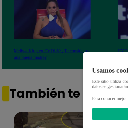
Melissa Klug en EVDLV: ¿Te consideras
EVDL
una buena madre?
Farfá
Usamos cook
Este sitio utiliza c
datos se gestionará
También te puede i
Para conocer mejor 