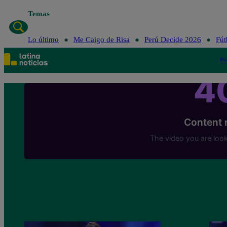
Temas
Lo último
Me Caigo de Risa
Perú Decide 2026
Fút
Po