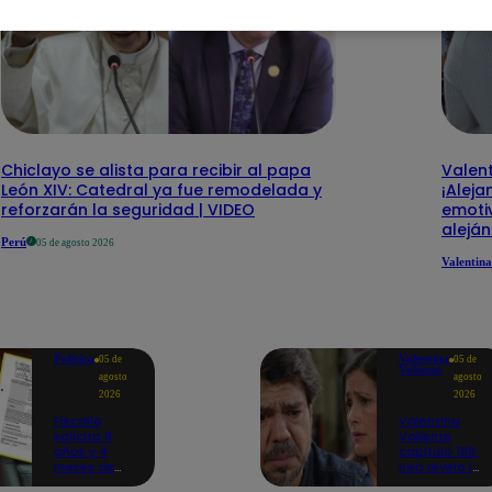
Chiclayo se alista para recibir al papa
Valent
León XIV: Catedral ya fue remodelada y
¡Aleja
reforzarán la seguridad | VIDEO
emotiv
alejá
Perú
05 de agosto 2026
Valentina
Política
Valentina
05 de
05 de
Valiente
agosto
agosto
2026
2026
Fiscalía
Valentina
solicita 9
Valiente
años y 4
capítulo 108:
meses de
¡Leo revela la
prisión
dolorosa