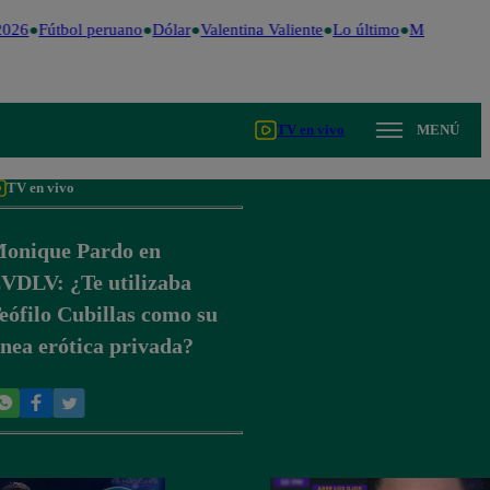
026
Fútbol peruano
Dólar
Valentina Valiente
Lo último
Me Caigo de
TV en vivo
MENÚ
TV en vivo
onique Pardo en
VDLV: ¿Te utilizaba
eófilo Cubillas como su
ínea erótica privada?