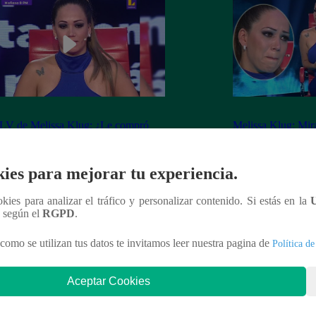
V de Melissa Klug: ¿Le compró
Melissa Klug: Mira
n un departamento a tu mamá?
que respondió en E
ies para mejorar tu experiencia.
ookies para analizar el tráfico y personalizar contenido. Si estás en la
n según el
RGPD
.
nteresar
como se utilizan tus datos te invitamos leer nuestra pagina de
Política de
Aceptar Cookies