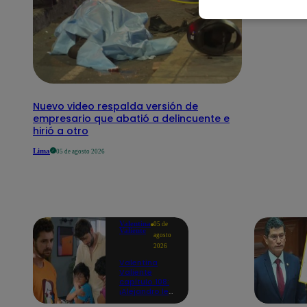
Nuevo video respalda versión de
empresario que abatió a delincuente e
hirió a otro
Lima
05 de agosto 2026
Valentina
05 de
Valiente
agosto
2026
Valentina
Valiente
capítulo 108:
¡Alejandro le
promete a