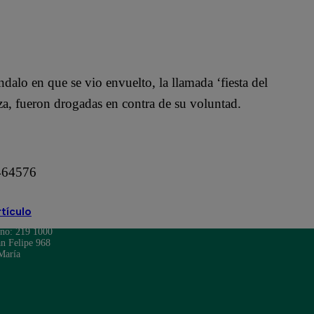
ndalo en que se vio envuelto, la llamada ‘fiesta del
za, fueron drogadas en contra de su voluntad.
1464576
rtículo
ono: 219 1000
n Felipe 968
María