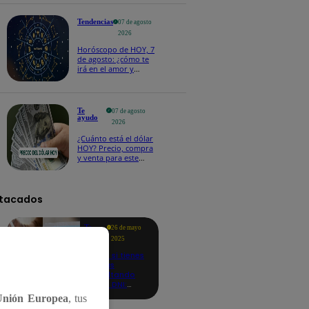
salvoconducto a
Betssy Chávez
Tendencias
07 de agosto
2026
Horóscopo de HOY, 7
de agosto: ¿cómo te
irá en el amor y
trabajo, según la IA?
Te
07 de agosto
ayudo
2026
¿Cuánto está el dólar
HOY? Precio, compra
y venta para este
viernes 7 de agosto
tacados
Te
26 de mayo
ayudo
2025
Revisa si tienes
deudas
consultando
con tu DNI:
aquí los
Unión Europea
, tus
detalles