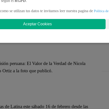
récords de sintonía en la televisión peruana: ‘El
n según el
RGPD
.
como se utilizan tus datos te invitamos leer nuestra pagina de
Política de
Aceptar Cookies
er una fotografía en la que se aprecia a su primer
o del programa.
sión peruana: El Valor de la Verdad de Nicola
 Ortiz a la foto que publicó.
as de Latina este sábado 16 de febrero desde las