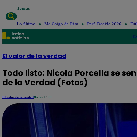
Temas
Lo último
Me Caigo de Risa
Perú Decide 2026
Fút
Po
El valor de la verdad
Todo listo: Nicola Porcella se sent
de la Verdad (Fotos)
El valor de la verdad
a las 17:19