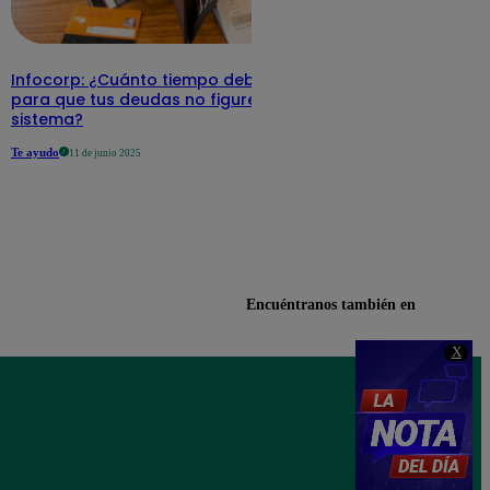
Infocorp: ¿Cuánto tiempo debe pasar
para que tus deudas no figuren en su
sistema?
Te ayudo
11 de junio 2025
Encuéntranos también en
X