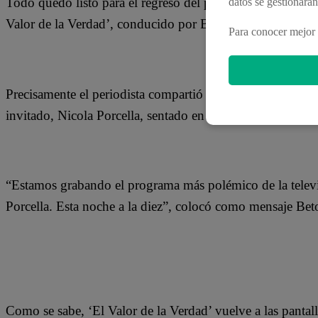
Todo quedó listo para el regreso del programa que rompió 
datos se gestionará
Valor de la Verdad’, conducido por Beto Ortiz.
Para conocer mejor 
Precisamente el periodista compartió en su cuenta de Twitt
invitado, Nicola Porcella, sentado en el famoso sillón roj
“Estamos grabando el programa más polémico de la televi
Porcella. Esta noche a la diez”, colocó como mensaje Beto
Como se sabe, ‘El Valor de la Verdad’ vuelve a las pantall