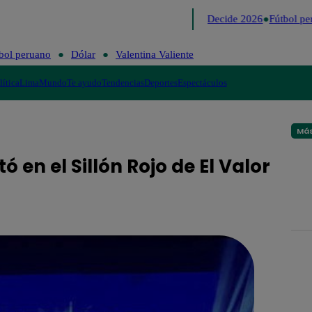
Lo último
Me Caigo de Risa
Perú Decide 2026
Fútbol pe
bol peruano
Dólar
Valentina Valiente
lítica
Lima
Mundo
Te ayudo
Tendencias
Deportes
Espectáculos
Más
ó en el Sillón Rojo de El Valor