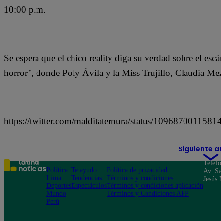
10:00 p.m.
Se espera que el chico reality diga su verdad sobre el escá
horror’, donde Poly Ávila y la Miss Trujillo, Claudia Me
https://twitter.com/malditaternura/status/109687001158
Siguiente a
Teléf
Política
Te ayudo
Política de privacidad
Av. Sa
Lima
Tendencias
Términos y condiciones
Jesús 
Deportes
Espectáculos
Términos y condiciones aplicación
Mundo
Términos y Condiciones APP
Perú