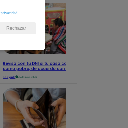
.
 privacidad
Rechazar
Revisa con tu DNI si tu casa califica
como pobre, de acuerdo con el Sisfoh
Te ayudo
25 de mayo 2026