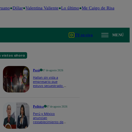
ruano
Dólar
Valentina Valiente
Lo último
Me Caigo de Risa
Perú Dec
TV en vivo
MENÚ
 vistos ahora
Perú
07 de agosto 2026
Hallan sin vida a
empresario que
estuvo secuestrado en
Piura | VIDEO
Política
07 de agosto 2026
Perú y México
anuncian
restablecimiento de
relaciones
diplomáticas tras