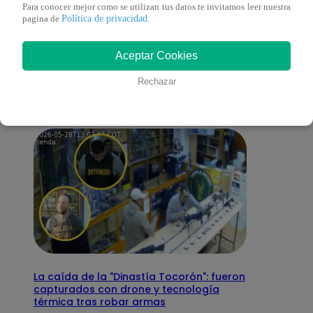
Para conocer mejor como se utilizan tus datos te invitamos leer nuestra
Política de privacidad
pagina de
.
También te puede
Aceptar Cookies
interesar
Rechazar
La caída de la "Dinastía Tocorón": fueron
capturados con drone y tecnología
térmica tras robar armas