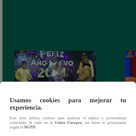
Usamos cookies para mejorar tu
experiencia.
Josimar armó una tremenda fiesta de año
Kenji
nuevo en El Wasap de JB
“ayud
Este sitio utiliza cookies para analizar el tráfico y personalizar
contenido. Si estás en la
Unión Europea
, tus datos se gestionarán
según el
RGPD
.