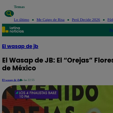
Temas
Lo último
Me Caigo de Risa
Perú Decide 2026
Fút
Po
El wasap de jb
El Wasap de JB: El “Orejas” Flore
de México
El wasap de jb
a las 22:55