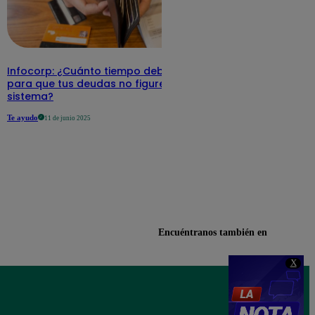
Infocorp: ¿Cuánto tiempo debe pasar
para que tus deudas no figuren en su
sistema?
Te ayudo
11 de junio 2025
Encuéntranos también en
X