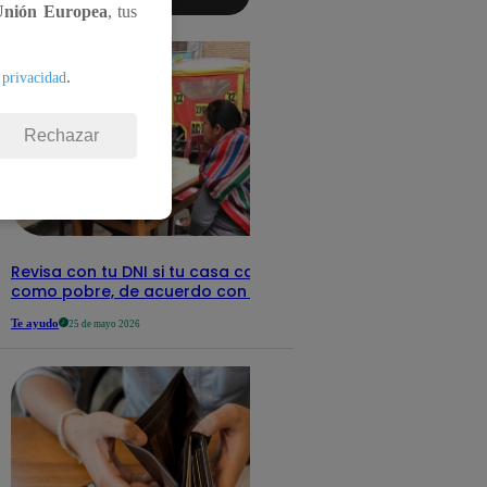
aquí los
Unión Europea
, tus
detalles
.
 privacidad
Rechazar
Revisa con tu DNI si tu casa califica
como pobre, de acuerdo con el Sisfoh
Te ayudo
25 de mayo 2026