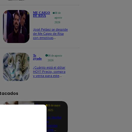
ME CAIGO
08 de
DE RISA
agosto
2026
¡José Peláez se despide
de Me Caigo de Risa
con emotivas
palabras: “Lo voy a
extrañar muchísimo”!
Te
08 de agosto
ayudo
2026
¿Cuánto está el dólar
HOY? Precio, compra
y venta para este
sábado 8 de agosto
tacados
Te
26 de mayo
ayudo
2025
Revisa si tienes
deudas
consultando
con tu DNI: