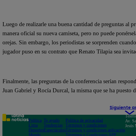
Luego de realizarle una buena cantidad de preguntas al pre
manera oficial su nueva camiseta, pero no puede ponérsel
orejas. Sin embargo, los periodistas se sorprenden cuando
jugador puso en su contrato que Renato Tilapia sea invita
Finalmente, las preguntas de la conferencia serían respond
Juan Gabriel y Rocía Durcal, la misma que se ha puesto de
Siguiente a
Teléf
Política
Te ayudo
Política de privacidad
Av. Sa
Lima
Tendencias
Términos y condiciones
Jesús 
Deportes
Espectáculos
Términos y condiciones aplicación
Mundo
Términos y Condiciones APP