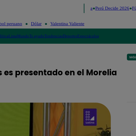
Lo último
Me Caigo de Risa
Perú Decide 2026
Fút
bol peruano
Dólar
Valentina Valiente
lítica
Lima
Mundo
Te ayudo
Tendencias
Deportes
Espectáculos
Más
s es presentado en el Morelia