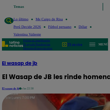
Temas
Lo último
Me Caigo de Risa
Perú Decide 2026
Fútbol
Lo último
Me Caigo de Risa
Perú Decide 2026
Fútbol peruano
Dólar
Valentina Valiente
Política
Lima
Mundo
Te ayudo
Tendencias
TV en vivo
MENÚ
Deportes
Espectáculos
El wasap de jb
El Wasap de JB les rinde homena
El wasap de jb
a las 22:58