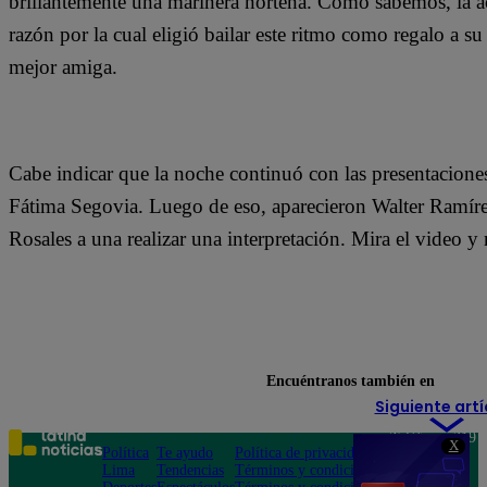
brillantemente una marinera norteña. Como sabemos, la ac
razón por la cual eligió bailar este ritmo como regalo a 
mejor amiga.
Cabe indicar que la noche continuó con las presentacione
Fátima Segovia. Luego de eso, aparecieron Walter Ramí
Rosales a una realizar una interpretación. Mira el video y
Encuéntranos también en
Siguiente artí
Teléfono: 219
X
Política
Te ayudo
Política de privacidad
1000
Lima
Tendencias
Términos y condiciones
Av. San