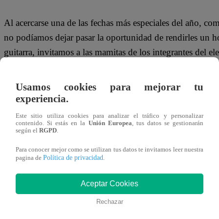
Al acercarse una de las fechas más especiales del año, co
no podíamos dejar pasar la oportunidad de rendirles un h
guitarra, invitamos a las mamitas de los integrantes del e
presencien una serie de números muy especiales.
Usamos cookies para mejorar tu
experiencia.
La primera gran sorpresa de la noche la trajo el niño Jorg
Este sitio utiliza cookies para analizar el tráfico y personalizar
contenido. Si estás en la
Unión Europea
, tus datos se gestionarán
presentación junto a su mamá. Sin embargo, mami Cecilia
según el
RGPD
.
Para esto, a Carlos Vílchez se le ocurrió una solución; el
Para conocer mejor como se utilizan tus datos te invitamos leer nuestra
Política de privacidad
cobrado el sueldo y a la doña le cambió el semblante.
pagina de
.
Aceptar Cookies
Rechazar