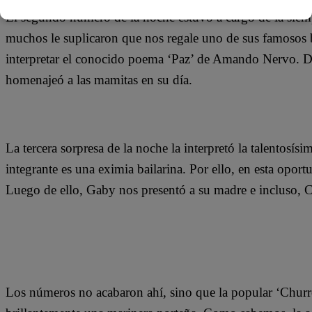
El segundo número de la noche estuvo a cargo de la siemp
muchos le suplicaron que nos regale uno de sus famosos ba
interpretar el conocido poema ‘Paz’ de Amando Nervo. De
homenajeó a las mamitas en su día.
La tercera sorpresa de la noche la interpretó la talentos
integrante es una eximia bailarina. Por ello, en esta oport
Luego de ello, Gaby nos presentó a su madre e incluso, C
Los números no acabaron ahí, sino que la popular ‘Churr