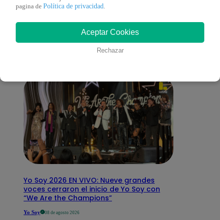
También te puede
Política de privacidad
pagina de
.
Aceptar Cookies
interesar
Rechazar
Yo Soy 2026 EN VIVO: Nueve grandes
voces cerraron el inicio de Yo Soy con
“We Are the Champions”
Yo Soy
08 de agosto 2026