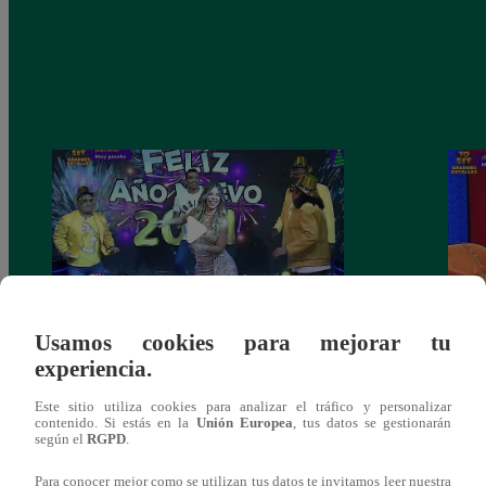
Usamos cookies para mejorar tu
Josimar armó una tremenda fiesta de año
Kenji
experiencia.
nuevo en El Wasap de JB
“ayud
Este sitio utiliza cookies para analizar el tráfico y personalizar
contenido. Si estás en la
Unión Europea
, tus datos se gestionarán
según el
RGPD
.
Para conocer mejor como se utilizan tus datos te invitamos leer nuestra