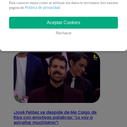
Para conocer mejor como se utilizan tus datos te invitamos leer nuestra
Política de privacidad
pagina de
.
También te puede
Aceptar Cookies
interesar
Rechazar
¡José Peláez se despide de Me Caigo de
Risa con emotivas palabras: “Lo voy a
extrañar muchísimo”!