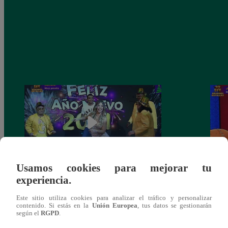
Usamos cookies para mejorar tu
experiencia.
Josimar armó una tremenda fiesta de año
Kenji
nuevo en El Wasap de JB
“ayud
Este sitio utiliza cookies para analizar el tráfico y personalizar
contenido. Si estás en la
Unión Europea
, tus datos se gestionarán
según el
RGPD
.