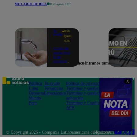
ME CAIGO DE RISA
08 de agosto 2026
Te
08 de
ayudo
agosto
2026
Corte de
agua hoy,
8 de
agosto:
Encuéntranos también en
horarios y
distritos
afectados
sin el
Teléfono: 219
X
servicio de
Política
Te ayudo
Política de privacidad
1000
Sedapal
Lima
Tendencias
Términos y condiciones
Av. San
Deportes
Espectáculos
Términos y condiciones
Felipe 968
Mundo
aplicación
Jesús María
Perú
Términos y Condiciones
APP
© Copyright 2026 - Compañía Latinoamericana de Radio Difusión S.A.
Síguenos