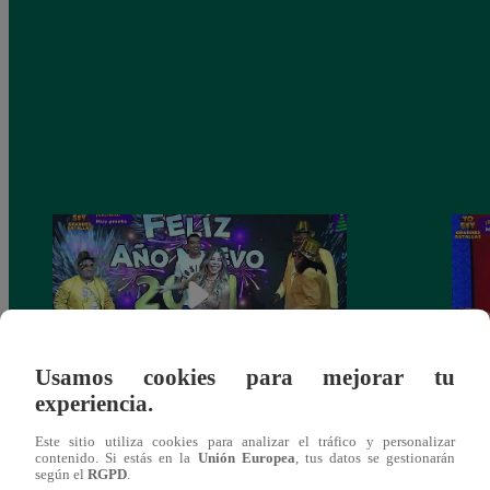
Usamos cookies para mejorar tu
experiencia.
Josimar armó una tremenda fiesta de año
Kenji
Este sitio utiliza cookies para analizar el tráfico y personalizar
nuevo en El Wasap de JB
“ayud
contenido. Si estás en la
Unión Europea
, tus datos se gestionarán
según el
RGPD
.