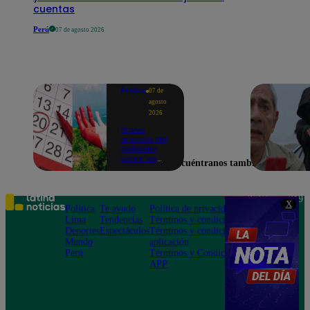
cuentas
Perú
07 de agosto 2026
Política
07 de
agosto
2026
Nuevo
anuncio del
Gobierno
sobre los
Encuéntranos también en
feriados:
¿Ya no
serán
movidos a
Teléfono: 219
X
los viernes?
Política
Te ayudo
Política de privacidad
1000
Lima
Tendencias
Términos y condiciones
Av. San
Deportes
Espectáculos
Términos y condiciones
Felipe 968
Mundo
aplicación
Jesús María
Perú
Términos y Condiciones
APP