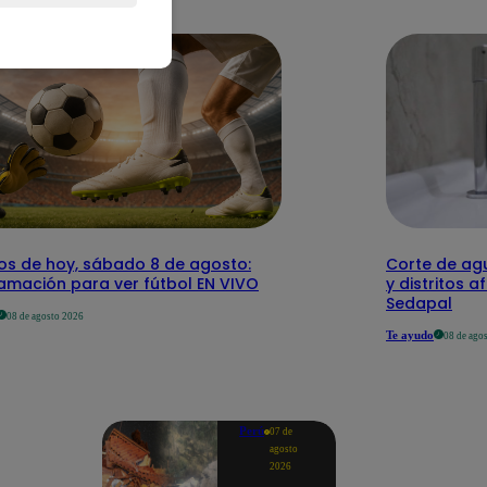
dos de hoy, sábado 8 de agosto:
Corte de agu
amación para ver fútbol EN VIVO
y distritos a
Sedapal
08 de agosto 2026
Te ayudo
08 de ago
Perú
07 de
agosto
2026