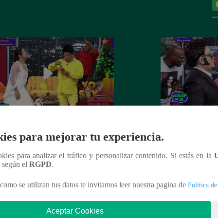
 recibe el año nuevo con otro
Luismi tuvo un pés
ies para mejorar tu experiencia.
ín” ante la emoción de su esposa
lo recordarán de l
ookies para analizar el tráfico y personalizar contenido. Si estás en la
n según el
RGPD
.
como se utilizan tus datos te invitamos leer nuestra pagina de
Política de
nteresar
Aceptar Cookies