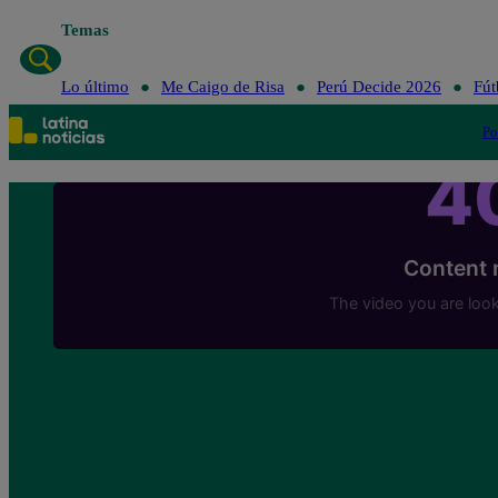
Temas
Lo último
Me Caigo de Risa
Perú Decide 2026
Fút
Po