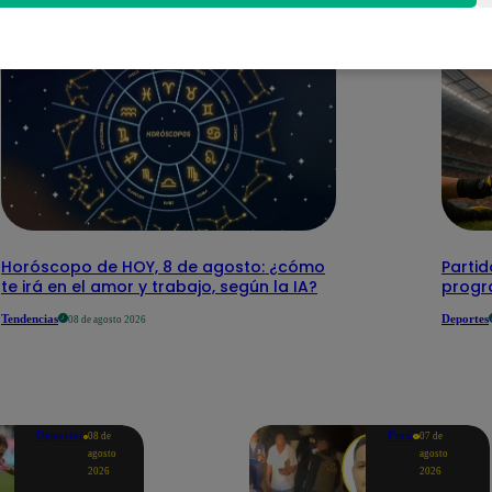
Horóscopo de HOY, 8 de agosto: ¿cómo
Parti
te irá en el amor y trabajo, según la IA?
progr
Tendencias
Deportes
08 de agosto 2026
Deportes
Perú
08 de
07 de
agosto
agosto
2026
2026