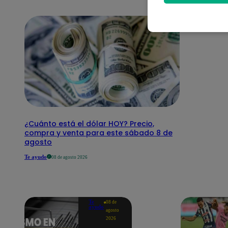
¿Cuánto está el dólar HOY? Precio,
compra y venta para este sábado 8 de
agosto
Te ayudo
08 de agosto 2026
Te
08 de
ayudo
agosto
2026