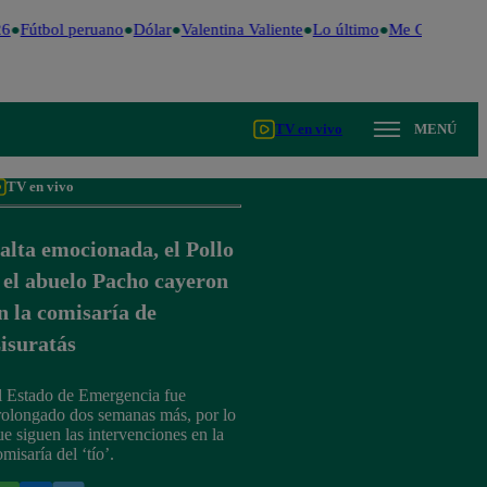
6
Fútbol peruano
Dólar
Valentina Valiente
Lo último
Me Caigo de R
TV en vivo
MENÚ
TV en vivo
alta emocionada, el Pollo
 el abuelo Pacho cayeron
n la comisaría de
isuratás
l Estado de Emergencia fue
rolongado dos semanas más, por lo
ue siguen las intervenciones en la
misaría del ‘tío’.