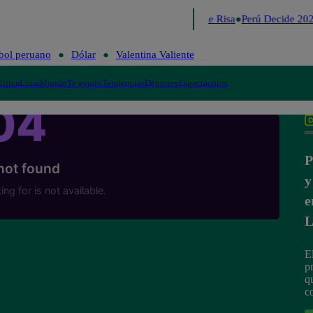
Lo último
Me Caigo de Risa
Perú Decide 202
bol peruano
Dólar
Valentina Valiente
lítica
Lima
Mundo
Te ayudo
Tendencias
Deportes
Espectáculos
P
y
e
L
E
p
q
co