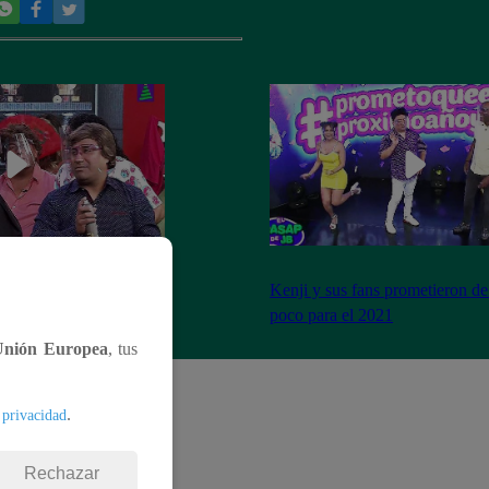
imo cierre de año y se
Kenji y sus fans prometieron de
a peor forma
poco para el 2021
Unión Europea
, tus
.
 privacidad
Rechazar