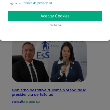
También te puede
Política de privacidad
pagina de
.
Aceptar Cookies
interesar
Rechazar
Gobierno destituye a Jaime Moreno de la
presidencia de EsSalud
Política
09 de agosto 2026