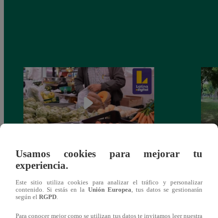
Usamos cookies para mejorar tu
Generación R: ¡Alerta! Plaguicidas en
Gener
experiencia.
nuestros alimentos
de en
Este sitio utiliza cookies para analizar el tráfico y personalizar
contenido. Si estás en la
Unión Europea
, tus datos se gestionarán
según el
RGPD
.
Para conocer mejor como se utilizan tus datos te invitamos leer nuestra