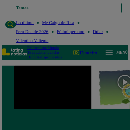
Lo último
Temas
Me Caigo de Risa
Perú Decide 2026
Fútbol peruano
Lo último
Me Caigo de Risa
Perú Decide 2026
Fútbol peruano
Dólar
Valentina Valiente
Política
Lima
Mundo
Te ayudo
Tendencias
TV en vivo
MENÚ
Deportes
Espectáculos