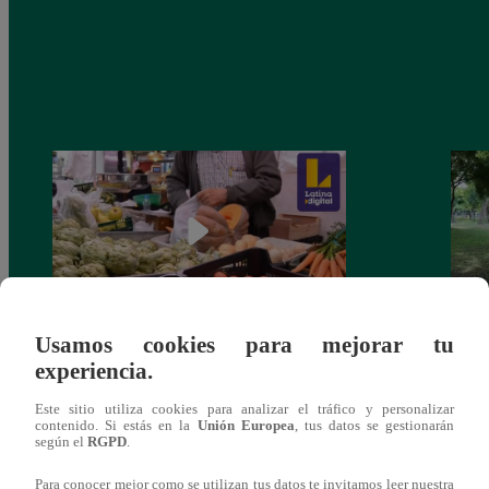
Usamos cookies para mejorar tu
Generación R: ¡Alerta! Plaguicidas en
Gener
experiencia.
nuestros alimentos
de en
Este sitio utiliza cookies para analizar el tráfico y personalizar
contenido. Si estás en la
Unión Europea
, tus datos se gestionarán
según el
RGPD
.
Para conocer mejor como se utilizan tus datos te invitamos leer nuestra