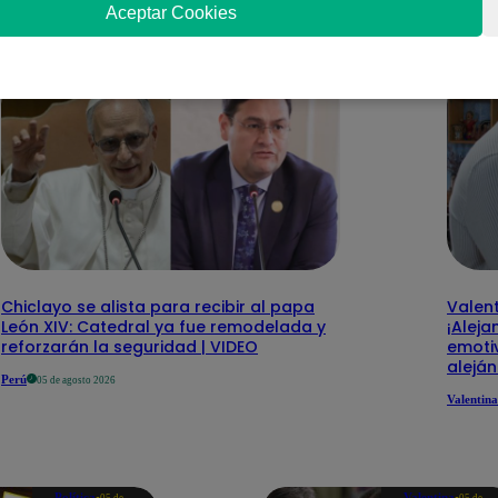
nteresar
Aceptar Cookies
Chiclayo se alista para recibir al papa
Valent
León XIV: Catedral ya fue remodelada y
¡Aleja
reforzarán la seguridad | VIDEO
emotiv
alejá
Perú
05 de agosto 2026
Valentina
Política
Valentina