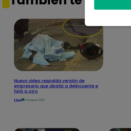
También te puede i
Nuevo video respalda versión de
empresario que abatió a delincuente e
hirió a otro
Lima
05 de agosto 2026
Valentina