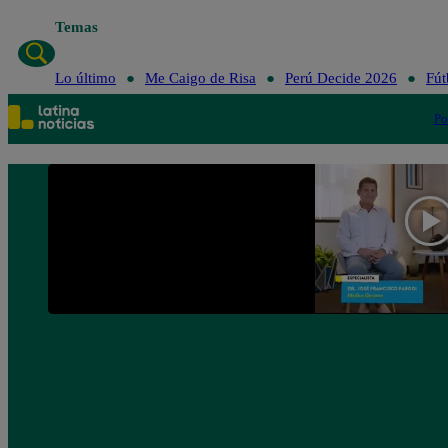
Temas
Lo últ
Lo último
Me Caigo de Risa
Perú Decide 2026
Fút
Po