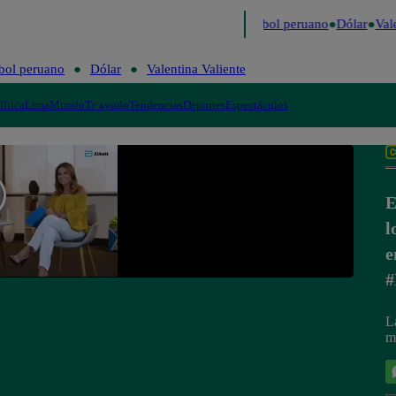
imo
Me Caigo de Risa
Perú Decide 2026
Fútbol peruano
Dólar
Vale
bol peruano
Dólar
Valentina Valiente
lítica
Lima
Mundo
Te ayudo
Tendencias
Deportes
Espectáculos
E
l
e
#
L
m