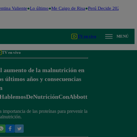
ntina Valiente
Lo último
Me Caigo de Risa
Perú Decide 2026
Fútbol
TV en vivo
MENÚ
TV en vivo
l aumento de la malnutrición en
os últimos años y consecuencias
n
HablemosDeNutriciónConAbbott
a importancia de las proteínas para prevenir la
alnutrición.