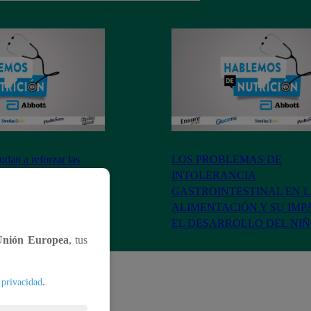
dan a reforzar las
LOS PROBLEMAS DE
os hijos?
INTOLERANCIA
GASTROINTESTINAL EN 
ALIMENTACIÓN Y SU IMP
EL DESARROLLO DEL NI
Unión Europea
, tus
.
 privacidad