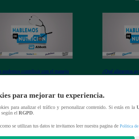
podemos contribuir con el manejo
¿Qué alimentos ayu
s problemas de intolerancia
defensas de nuestr
ointestinal desde una buena nutrición
ies para mejorar tu experiencia.
ookies para analizar el tráfico y personalizar contenido. Si estás en la
n según el
RGPD
.
como se utilizan tus datos te invitamos leer nuestra pagina de
Política de