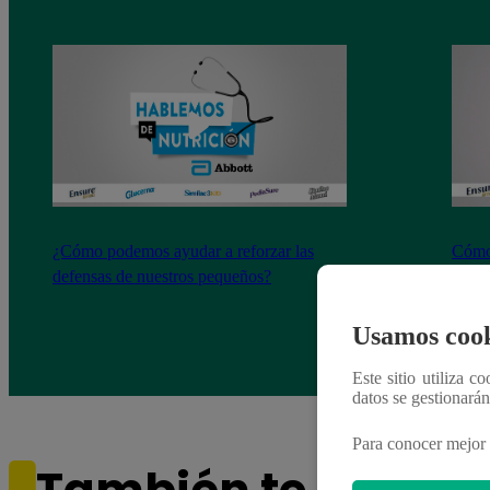
¿Cómo podemos ayudar a reforzar las
Cómo 
defensas de nuestros pequeños?
de lo
gastr
Usamos cook
Este sitio utiliza c
datos se gestionará
Para conocer mejor 