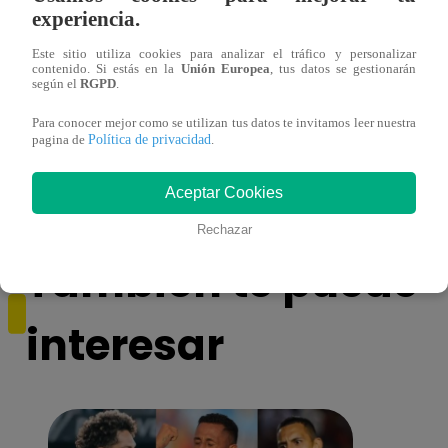
experiencia.
Este sitio utiliza cookies para analizar el tráfico y personalizar
contenido. Si estás en la
Unión Europea
, tus datos se gestionarán
según el
RGPD
.
Para conocer mejor como se utilizan tus datos te invitamos leer nuestra
¡Jorge Benavides estuvo escondido tras la
Shant
Política de privacidad
pagina de
.
máscara de ‘Caballo’!
del Ma
Aceptar Cookies
Rechazar
También te puede
interesar