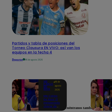
Partidos y tabla de posiciones del
Torneo Clausura EN VIVO: así van los
equipos en la fecha 4
Deportes
06 de agosto 2026
ME
06 de
CAIGO
agosto
DE
RISA
2026
Me Caigo
De Risa: El
inesperado
chiste de
Encuéntranos también en
tres actos