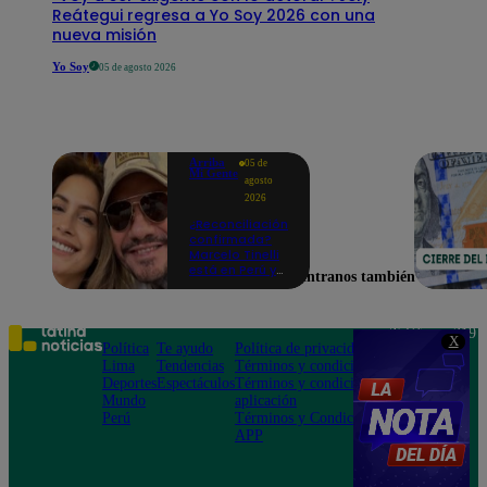
Reátegui regresa a Yo Soy 2026 con una
nueva misión
Yo Soy
05 de agosto 2026
Arriba
05 de
Mi Gente
agosto
2026
¿Reconciliación
confirmada?
Marcelo Tinelli
está en Perú y
Encuéntranos también en
se reencuentra
con Milett
Figueroa
Teléfono: 219
X
Política
Te ayudo
Política de privacidad
1000
Lima
Tendencias
Términos y condiciones
Av. San
Deportes
Espectáculos
Términos y condiciones
Felipe 968
Mundo
aplicación
Jesús María
Perú
Términos y Condiciones
APP