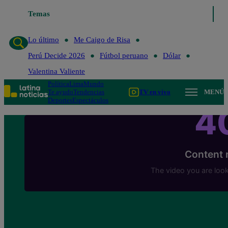
Temas
Lo último
Me Caig
Lo último
Me Caigo de Risa
Perú Decide 2026
Fútbol peruano
Dólar
Valentina Valiente
Política
Lima
Mundo
Te ayudo
Tendencias
TV en vivo
MENÚ
Deportes
Espectáculos