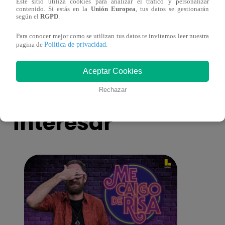
Este sitio utiliza cookies para analizar el tráfico y personalizar
contenido. Si estás en la
Unión Europea
, tus datos se gestionarán
La Ruta del Amor volvió a reencontrar a
Fabri
según el
RGPD
.
Varo y Majo
histo
Para conocer mejor como se utilizan tus datos te invitamos leer nuestra
Política de privacidad
pagina de
.
Aceptar Cookies
También te puede
Rechazar
interesar