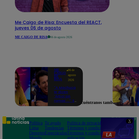
Me Caigo de Risa: Encuesta del REACT,
jueves 06 de agosto
ME CAIGO DE RISA
06 de agosto 2026
ME
06 de
CAIGO
agosto
DE
RISA
2026
"A Machuca
le dicen
'Árbol sin
ramas'...": El
Encuéntranos también en
chiste de
Yiddá
Eslava que
hizo
Teléfono: 219
X
explotar de
Política
Te ayudo
Política de privacidad
1000
risa a todos
Lima
Tendencias
Términos y condiciones
Av. San
Deportes
Espectáculos
Términos y condiciones
Felipe 968
Mundo
aplicación
Jesús María