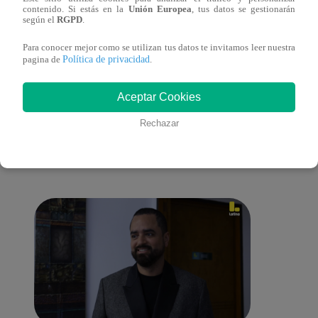
La Ruta del Amor volvió a reencontrar a
Fabri
contenido. Si estás en la
Unión Europea
, tus datos se gestionarán
Varo y Majo
histo
según el
RGPD
.
Para conocer mejor como se utilizan tus datos te invitamos leer nuestra
Política de privacidad
pagina de
.
También te puede
Aceptar Cookies
Rechazar
interesar