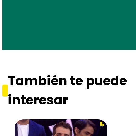
También te puede
interesar