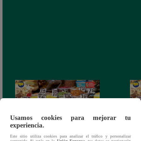
Usamos cookies para mejorar tu
experiencia.
Este sitio utiliza cookies para analizar el tráfico y personalizar
Mujeres al Mando – Viernes 25 de febrero
Mujer
contenido. Si estás en la
Unión Europea
, tus datos se gestionarán