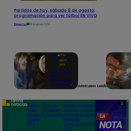
Partidos de hoy, sábado 8 de agosto:
programación para ver fútbol EN VIVO
Deportes
08 de agosto 2026
Perú
07 de
agosto
2026
Giro en caso
de
empresario
secuestrado
Encuéntranos también en
y asesinado:
Habría sido
un ajuste de
cuentas
Teléfono: 219
X
Política
Te ayudo
Política de privacidad
1000
Lima
Tendencias
Términos y condiciones
Av. San
Deportes
Espectáculos
Términos y condiciones
Felipe 968
Mundo
aplicación
Jesús María
Perú
Términos y Condiciones
APP