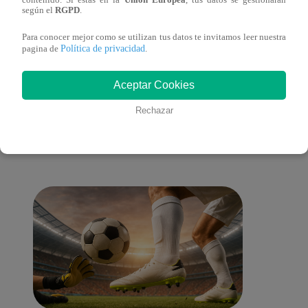
según el
RGPD
.
del 2022 – Programa completo
del 2
Para conocer mejor como se utilizan tus datos te invitamos leer nuestra
Política de privacidad
pagina de
.
Aceptar Cookies
También te puede
Rechazar
interesar