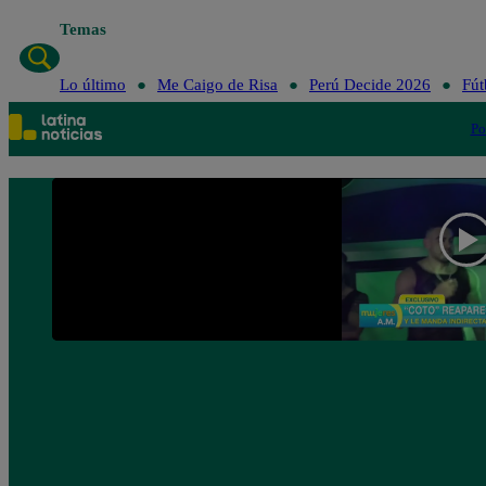
Temas
L
Lo último
Me Caigo de Risa
Perú Decide 2026
Fút
Po