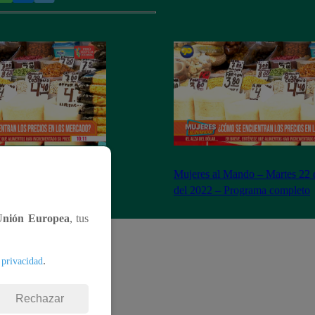
– Miércoles 23 de
Mujeres al Mando – Martes 22 
– Programa completo
del 2022 – Programa completo
Unión Europea
, tus
.
 privacidad
Rechazar