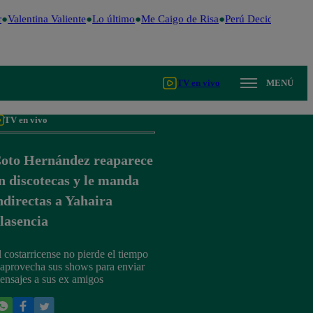
Valentina Valiente
Lo último
Me Caigo de Risa
Perú Decide 2026
Fú
TV en vivo
MENÚ
TV en vivo
oto Hernández reaparece
n discotecas y le manda
ndirectas a Yahaira
lasencia
l costarricense no pierde el tiempo
 aprovecha sus shows para enviar
ensajes a sus ex amigos