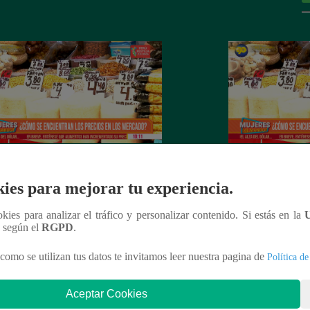
es al Mando – Jueves 24 de febrero
Mujeres al Mando 
ies para mejorar tu experiencia.
022 – Programa completo
febrero del 2022 
ookies para analizar el tráfico y personalizar contenido. Si estás en la
n según el
RGPD
.
como se utilizan tus datos te invitamos leer nuestra pagina de
Política de
nteresar
Aceptar Cookies