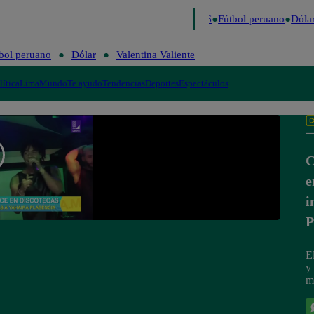
o último
Me Caigo de Risa
Perú Decide 2026
Fútbol peruano
Dólar
bol peruano
Dólar
Valentina Valiente
lítica
Lima
Mundo
Te ayudo
Tendencias
Deportes
Espectáculos
C
e
i
P
E
y
m