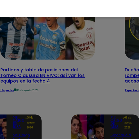
Partidos y tabla de posiciones del
Dueño 
Torneo Clausura EN VIVO: así van los
rompe 
equipos en la fecha 4
acoso
Deportes
Espectácu
06 de agosto 2026
ME
ME
06 de
06 de
CAIGO
CAIGO
agosto
agosto
DE
DE
RISA
RISA
2026
2026
Me Caigo
"¿Por qué a