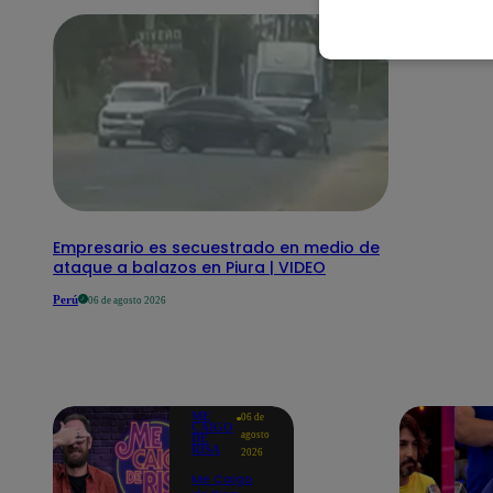
Empresario es secuestrado en medio de
ataque a balazos en Piura | VIDEO
Perú
06 de agosto 2026
ME
06 de
CAIGO
agosto
DE
RISA
2026
Me Caigo