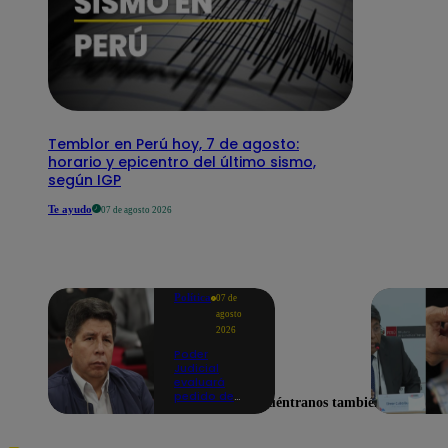
Temblor en Perú hoy, 7 de agosto:
horario y epicentro del último sismo,
según IGP
Te ayudo
07 de agosto 2026
Política
07 de
agosto
2026
Poder
Judicial
evaluará
pedido de
Encuéntranos también en
excarcelación
y nulidad de
condena de