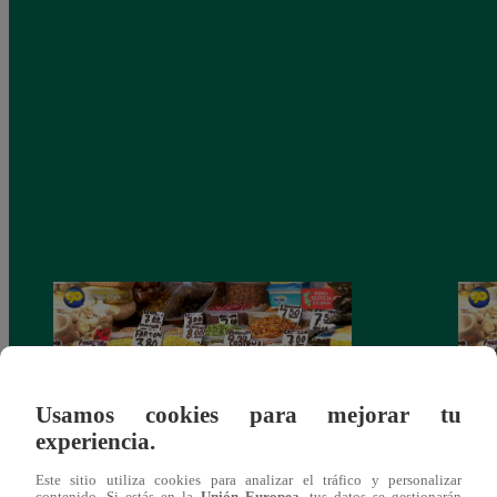
Usamos cookies para mejorar tu
experiencia.
Este sitio utiliza cookies para analizar el tráfico y personalizar
Mujeres al Mando – Viernes 25 de febrero
Mujer
contenido. Si estás en la
Unión Europea
, tus datos se gestionarán