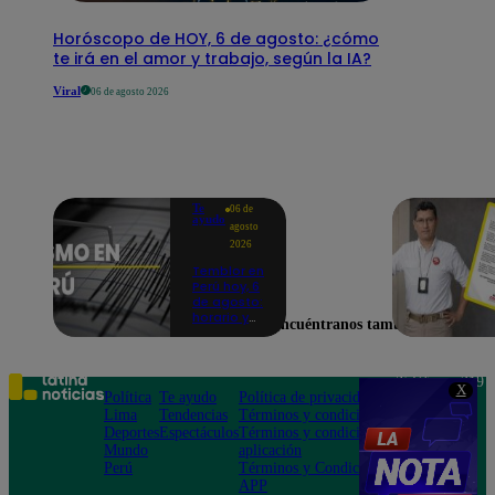
Horóscopo de HOY, 6 de agosto: ¿cómo
te irá en el amor y trabajo, según la IA?
Viral
06 de agosto 2026
Te
06 de
ayudo
agosto
2026
Temblor en
Perú hoy, 6
de agosto:
horario y
Encuéntranos también en
epicentro
del último
sismo,
según IGP
Teléfono: 219
X
Política
Te ayudo
Política de privacidad
1000
Lima
Tendencias
Términos y condiciones
Av. San
Deportes
Espectáculos
Términos y condiciones
Felipe 968
Mundo
aplicación
Jesús María
Perú
Términos y Condiciones
APP