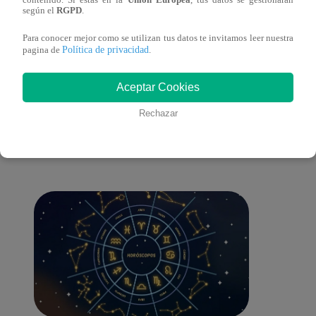
según el
RGPD
.
del 2022 – Programa completo
del 2
Para conocer mejor como se utilizan tus datos te invitamos leer nuestra
Política de privacidad
pagina de
.
Aceptar Cookies
También te puede
Rechazar
interesar