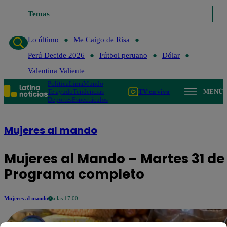
Temas
Lo último
Me Caigo de Risa
Perú Decide 2026
Fútbol
Lo último
Me Caigo de Risa
Perú Decide 2026
Fútbol peruano
Dólar
Valentina Valiente
Política
Lima
Mundo
Te ayudo
Tendencias
TV en vivo
MENÚ
Deportes
Espectáculos
Mujeres al mando
Mujeres al Mando – Martes 31 de 
Programa completo
Mujeres al mando
a las 17:00