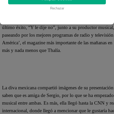
25 de septiembre 2019
Rechazar
Yahaira Plasencia continúa con su exitosa gira por los E
último éxito, “Y le dije no”, junto a su productor musical,
paseando por los mejores programas de radio y televisión 
América’, el magazine más importante de las mañanas en 
más y nada menos que Thalía.
La diva mexicana compartió imágenes de su presentación 
saben que es amiga de Sergio, por lo que se ha empezado
musical entre ambas. Es más, ella llegó hasta la CNN y re
internacional, donde llegó a mencionar que le gustaría 