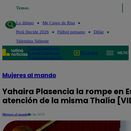
Temas
Lo último
Me Caigo de Risa
Perú Decide 2026
Fútb
Lo último
Me Caigo de Risa
Perú Decide 2026
Fútbol peruano
Dólar
Valentina Valiente
Política
Lima
Mundo
Te ayudo
Tendencias
TV en vivo
MENÚ
Deportes
Espectáculos
Mujeres al mando
Yahaira Plasencia la rompe en E
atención de la misma Thalía [V
Mujeres al mando
a las 14:51