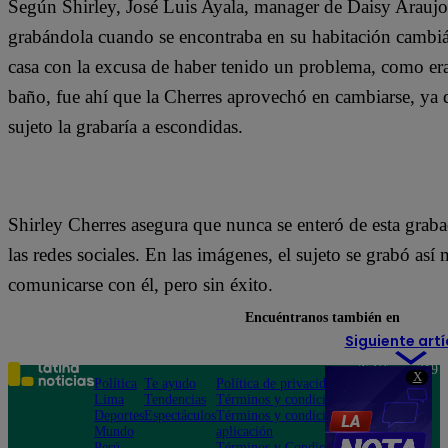
Según Shirley, José Luis Ayala, manager de Daisy Araujo
grabándola cuando se encontraba en su habitación cambiá
casa con la excusa de haber tenido un problema, como era 
baño, fue ahí que la Cherres aprovechó en cambiarse, ya 
sujeto la grabaría a escondidas.
Shirley Cherres asegura que nunca se enteró de esta graba
las redes sociales. En las imágenes, el sujeto se grabó así
comunicarse con él, pero sin éxito.
Encuéntranos también en
Siguiente artí
Teléfono: 219
X
Política
Te ayudo
Política de privacidad
1000
Lima
Tendencias
Términos y condiciones
Av. San
Deportes
Espectáculos
Términos y condiciones
Felipe 968
Mundo
aplicación
Jesús María
Perú
Términos y Condiciones