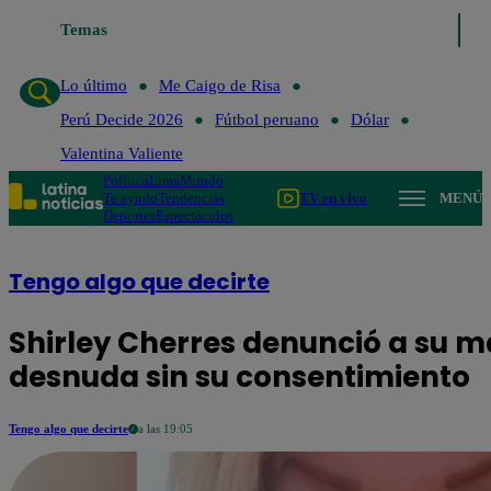
Temas
Lo último
Me Caigo de 
Lo último
Me Caigo de Risa
Perú Decide 2026
Fútbol peruano
Dólar
Valentina Valiente
Política
Lima
Mundo
Te ayudo
Tendencias
TV en vivo
MENÚ
Deportes
Espectáculos
Tengo algo que decirte
Shirley Cherres denunció a su 
desnuda sin su consentimiento
Tengo algo que decirte
a las 19:05