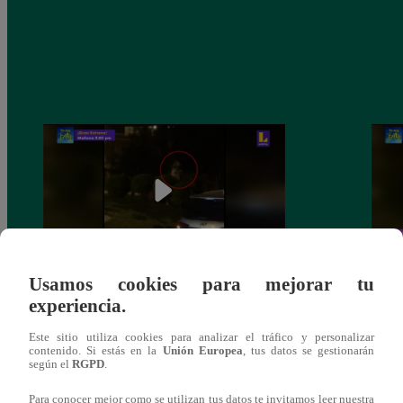
Usamos cookies para mejorar tu
Sofía Franco ocasiona triple choque en
Sofía
experiencia.
estado de ebriedad
estad
Este sitio utiliza cookies para analizar el tráfico y personalizar
contenido. Si estás en la
Unión Europea
, tus datos se gestionarán
según el
RGPD
.
Para conocer mejor como se utilizan tus datos te invitamos leer nuestra