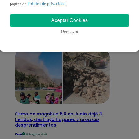
También te puede
Política de privacidad
pagina de
.
Aceptar Cookies
interesar
Rechazar
Sismo de magnitud 5.0 en Junín dejó 3
heridos, destruyó hogares y propició
desprendimientos
Perú
06 de agosto 2026