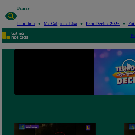
Temas
Lo
Lo último
Me Caigo de Risa
Perú Decide 2026
Fút
Po