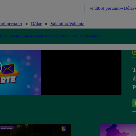
 último
Me Caigo de Risa
Perú Decide 2026
Fútbol peruano
Dólar
bol peruano
Dólar
Valentina Valiente
lítica
Lima
Mundo
Te ayudo
Tendencias
Deportes
Espectáculos
T
d
P