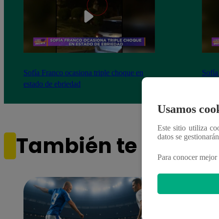
Sofía Franco ocasiona triple choque en
Sofía
estado de ebriedad
estad
Usamos cook
Este sitio utiliza c
También te puede i
datos se gestionará
Para conocer mejor 