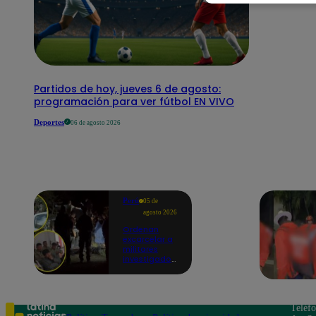
Partidos de hoy, jueves 6 de agosto:
programación para ver fútbol EN VIVO
Deportes
06 de agosto 2026
Perú
05 de
agosto 2026
Ordenan
excarcelar a
militares
investigados
por muerte
de jóvenes
durante
operativo en
Colcabamba
Teléf