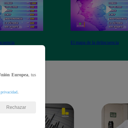
ncuencia
El mapa de la delincuencia
Unión Europea
, tus
.
 privacidad
Rechazar