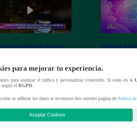
 Franco ocasiona triple choque en
El mapa de la deli
o de ebriedad
ies para mejorar tu experiencia.
ookies para analizar el tráfico y personalizar contenido. Si estás en la
nteresar
n según el
RGPD
.
como se utilizan tus datos te invitamos leer nuestra pagina de
Política de
Aceptar Cookies