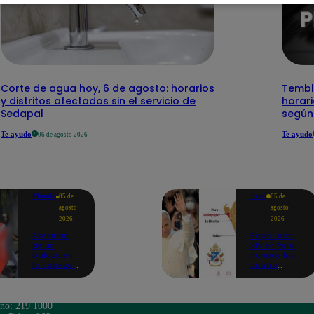
Corte de agua hoy, 6 de agosto: horarios
Temblo
y distritos afectados sin el servicio de
horari
Sedapal
según
Te ayudo
Te ayudo
06 de agosto 2026
Mundo
Perú
05 de
05 de
agosto
agosto
2026
2026
Asesinan
Papa León
de un
XIV en Perú:
balazo en
conoce los
la cabeza a
cuatro
tiktoker en
circuitos
plena
turísticos
transmisión
preparados
en vivo
en
ono: 219 1000