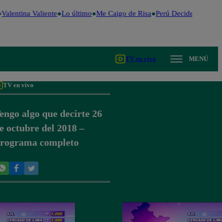
Valentina Valiente
Lo último
Me Caigo de Risa
Perú Decide 2026
Fú
TV en vivo
MENÚ
TV en vivo
engo algo que decirte 26
e octubre del 2018 –
rograma completo