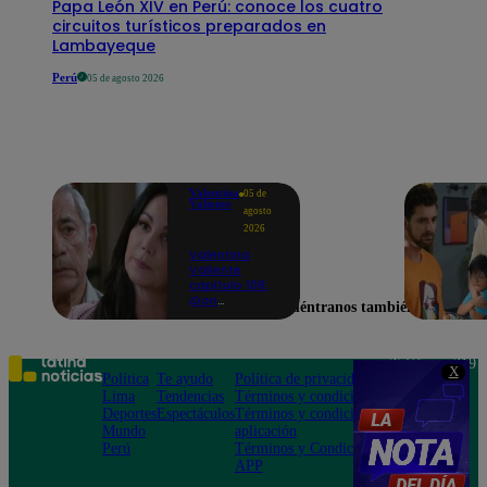
Papa León XIV en Perú: conoce los cuatro
circuitos turísticos preparados en
Lambayeque
Perú
05 de agosto 2026
Valentina
05 de
Valiente
agosto
2026
Valentina
Valiente
capítulo 108:
¡Don
Encuéntranos también en
Edmundo
empieza a
sospechar de
Frida tras
Teléfono: 219
X
descubrir una
Política
Te ayudo
Política de privacidad
1000
contradicción
Lima
Tendencias
Términos y condiciones
Av. San
en una
Deportes
Espectáculos
Términos y condiciones
Felipe 968
conversación!
Mundo
aplicación
Jesús María
Perú
Términos y Condiciones
APP