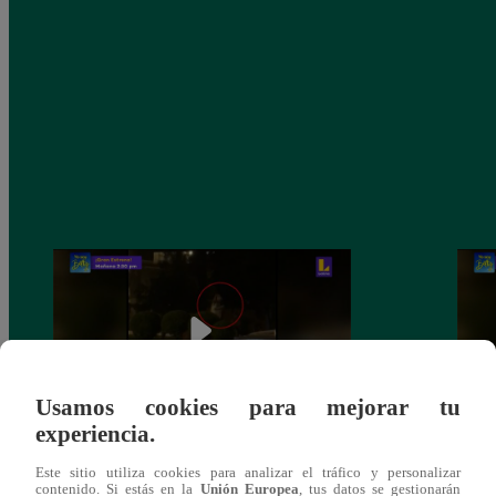
Usamos cookies para mejorar tu
experiencia.
Sofía Franco ocasiona triple choque en
Sofía
Este sitio utiliza cookies para analizar el tráfico y personalizar
estado de ebriedad
estad
contenido. Si estás en la
Unión Europea
, tus datos se gestionarán