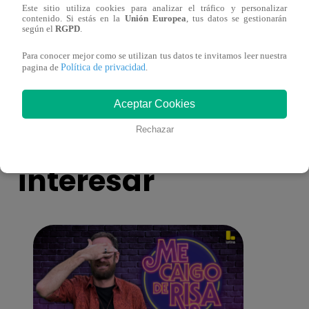
Este sitio utiliza cookies para analizar el tráfico y personalizar
contenido. Si estás en la
Unión Europea
, tus datos se gestionarán
según el
RGPD
.
Sofía Franco ocasiona triple choque en
Sofía
estado de ebriedad
estad
Para conocer mejor como se utilizan tus datos te invitamos leer nuestra
Política de privacidad
pagina de
.
Aceptar Cookies
También te puede
Rechazar
interesar