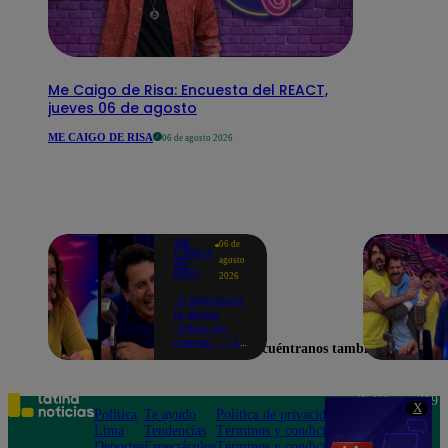
Me Caigo de Risa: Encuesta del REACT,
jueves 06 de agosto
ME CAIGO DE RISA
06 de agosto 2026
ME
06 de
CAIGO
agosto
DE
RISA
2026
"A Machuca
le dicen
'Árbol sin
ramas'...": El
Encuéntranos también en
chiste de
Yiddá
Eslava que
hizo
Teléfono: 219
X
explotar de
Política
Te ayudo
Política de privacidad
1000
risa a todos
Lima
Tendencias
Términos y condiciones
Av. San
Deportes
Espectáculos
Términos y condiciones