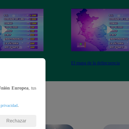
ncuencia
El mapa de la delincuencia
Unión Europea
, tus
.
 privacidad
Rechazar