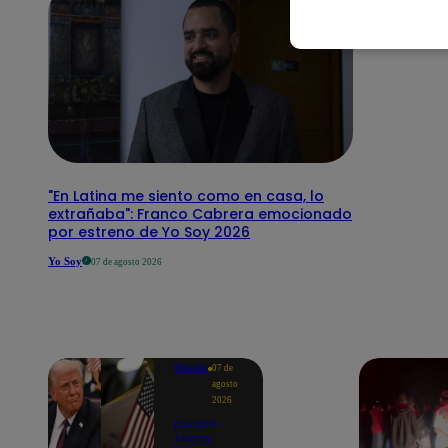
"En Latina me siento como en casa, lo
extrañaba": Franco Cabrera emocionado
por estreno de Yo Soy 2026
Yo Soy
07 de agosto 2026
Mundo
07 de
agosto
2026
Donald
Trump