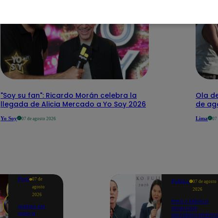
"Soy su fan": Ricardo Morán celebra la
Ola de
llegada de Alicia Mercado a Yo Soy 2026
de ago
Yo Soy
Lima
07 de agosto 2026
07
Perú
07 de
Política
07 de agosto
agosto
2026
2026
Perú y México
Hallan sin
anuncian
vida a
restablecimient