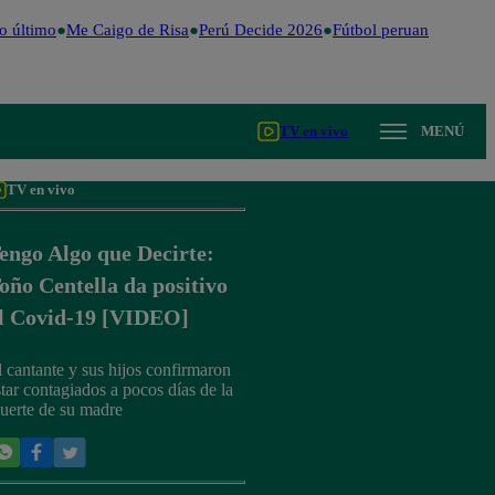
 último
Me Caigo de Risa
Perú Decide 2026
Fútbol peruano
Dólar
TV en vivo
MENÚ
TV en vivo
engo Algo que Decirte:
oño Centella da positivo
l Covid-19 [VIDEO]
l cantante y sus hijos confirmaron
star contagiados a pocos días de la
uerte de su madre