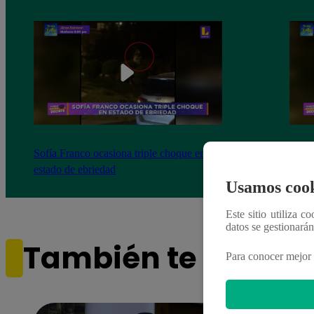
Sofía Franco ocasiona triple choque en
Sofía
estado de ebriedad
estad
Usamos cook
Este sitio utiliza c
datos se gestionará
También te puede i
Para conocer mejor 