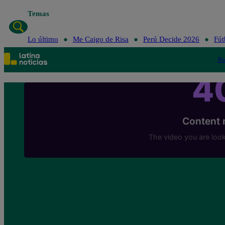
Temas
Lo último
Me Caigo de
Lo último
Me Caigo de Risa
Perú Decide 2026
Fút
Po