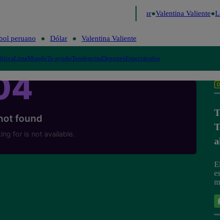
 Risa
Perú Decide 2026
Fútbol peruano
Dólar
Valentina Valiente
Lo
bol peruano
Dólar
Valentina Valiente
lítica
Lima
Mundo
Te ayudo
Tendencias
Deportes
Espectáculos
T
T
a
E
e
m