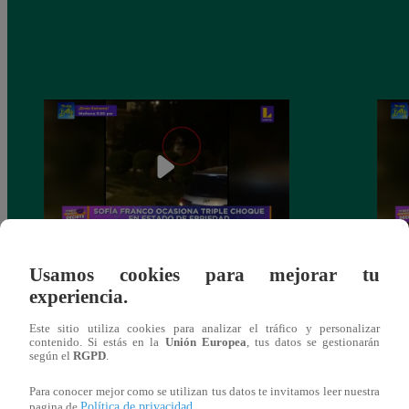
Sofía Franco ocasiona triple choque en
Sofía
Usamos cookies para mejorar tu
estado de ebriedad
estad
experiencia.
Este sitio utiliza cookies para analizar el tráfico y personalizar
contenido. Si estás en la
Unión Europea
, tus datos se gestionarán
según el
RGPD
.
También te puede
Para conocer mejor como se utilizan tus datos te invitamos leer nuestra
Política de privacidad
pagina de
.