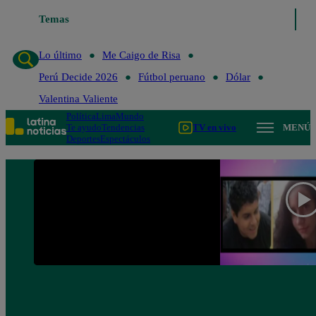
Temas
Lo último
Me Caigo de Risa
Perú Decide 2
Lo último
Me Caigo de Risa
Perú Decide 2026
Fútbol peruano
Dólar
Valentina Valiente
Política
Lima
Mundo
Te ayudo
Tendencias
TV en vivo
MENÚ
Deportes
Espectáculos