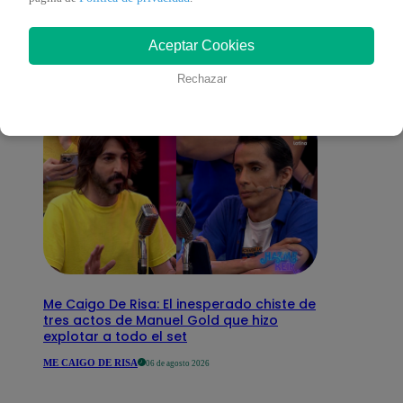
interesar
Aceptar Cookies
Rechazar
Me Caigo De Risa: El inesperado chiste de
tres actos de Manuel Gold que hizo
explotar a todo el set
ME CAIGO DE RISA
06 de agosto 2026