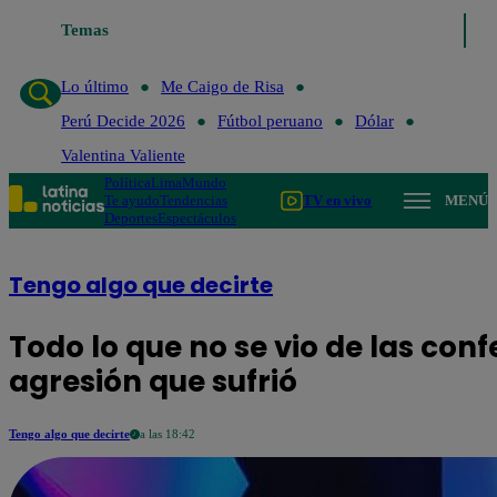
Temas
Lo último
Me Caigo de Risa
Perú Decide 2
Lo último
Me Caigo de Risa
Perú Decide 2026
Fútbol peruano
Dólar
Valentina Valiente
Política
Lima
Mundo
Te ayudo
Tendencias
TV en vivo
MENÚ
Deportes
Espectáculos
Tengo algo que decirte
Todo lo que no se vio de las conf
agresión que sufrió
Tengo algo que decirte
a las 18:42