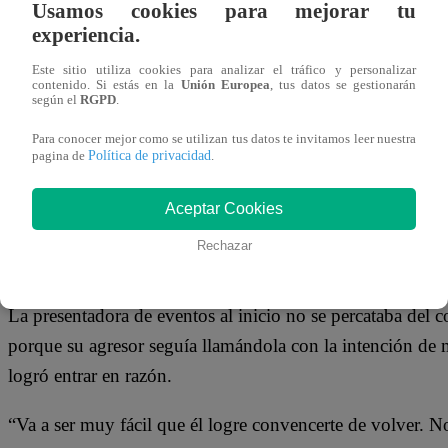
21 de agosto 2018
Usamos cookies para mejorar tu
experiencia.
Este sitio utiliza cookies para analizar el tráfico y personalizar
La exporrista Anhelí habló ayer lunes en exclusiva para ‘
contenido. Si estás en la
Unión Europea
, tus datos se gestionarán
según el
RGPD
.
que fue víctima por parte del que hasta hace unos días fue
Para conocer mejor como se utilizan tus datos te invitamos leer nuestra
Ella pasó momentos muy duros frente a las cámaras al hace
Política de privacidad
pagina de
.
durante los cortes comerciales, ella se derrumbó y tuvo q
Aceptar Cookies
Lady Guillén, y personal especializado.
Rechazar
Y es que Anhelí sufrió una descompensación, por lo que 
La presentadora de eventos al inicio no se percataba del c
porque su agresor seguía llamándola con la intención de m
logró entrar en razón.
“Va a ser muy fácil que él logre convencerte de volver. No