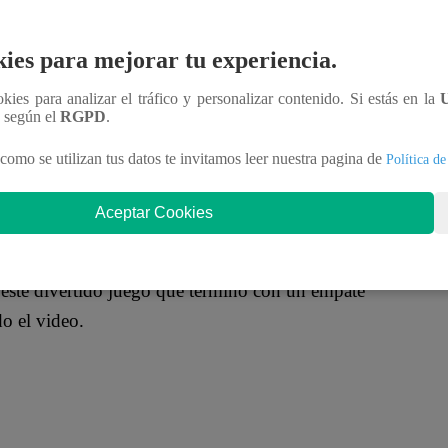
vitados de Katia Palma fueron la Paisana Jacinta, la
fueron del agrado de todos los televidentes.
ies para mejorar tu experiencia.
ookies para analizar el tráfico y personalizar contenido. Si estás en la
n según el
RGPD
.
La dinámica era la siguiente: cada uno debía coger
como se utilizan tus datos te invitamos leer nuestra pagina de
Política de
mar el vaso de arriba debían ubicarlo en la parte
o superior el vaso con el que iniciaron el juego.
Aceptar Cookies
n este divertido juego que terminó con un empate
o el video.