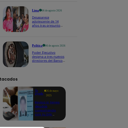
2026
Lima
06 de agosto 2026
Desaparece
adolescente de 14
años tras presunto
contacto con falso
menor en Roblox
Política
06 de agosto 2026
Poder Ejecutivo
designa a tres nuevos
directores del Banco
Central de Reserva:
¿quiénes son?
tacados
Te
26 de mayo
ayudo
2025
Revisa si tienes
deudas
consultando
con tu DNI:
aquí los
detalles