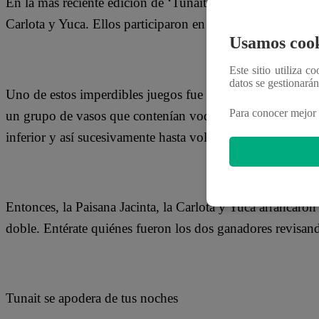
En la más reciente edición de ‘Tunait’, los tres grandes in
Carlota y Yuca. Ellos participaron en diversos juegos que 
Usamos cook
Este sitio utiliza c
datos se gestionará
Uno de estos imperdibles juegos fue ‘La torre de beber’. 
Para conocer mejor 
un grupo de vasos que contenían vodka. Al momento de to
inferior y así sucesivamente hasta volver a tener en el lad
Entonces, la Paisana Jacinta, la Carlota y Yuca arrancaro
doble. Entérate quiénes fueron los dos ganadores revisand
Tunait se apodera de tus noches