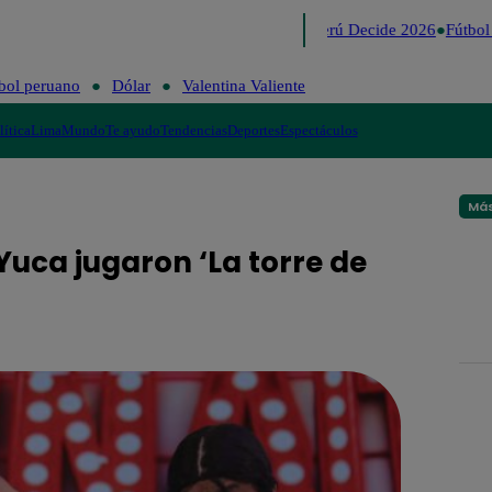
Lo último
Me Caigo de Risa
Perú Decide 2026
Fútbol 
bol peruano
Dólar
Valentina Valiente
lítica
Lima
Mundo
Te ayudo
Tendencias
Deportes
Espectáculos
Más
 Yuca jugaron ‘La torre de