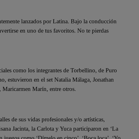
ntemente lanzados por Latina. Bajo la conducción
vertirse en uno de tus favoritos. No te pierdas
ciales como los integrantes de Torbellino, de Puro
o, estuvieron en el set Natalia Málaga, Jonathan
, Maricarmen Marín, entre otros.
les de sus vidas profesionales y/o artísticas,
isana Jacinta, la Carlota y Yuca participaron en ‘La
con juegos como ‘Dímelo en cinco’, ‘Boca loca’, ‘Yo