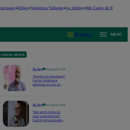
peruano
Dólar
Valentina Valiente
Lo último
Me Caigo de Risa
Perú 
TV en vivo
MENÚ
 vistos ahora
Yo Soy
06 de agosto 2026
"Somos un equipazo":
Carlos Alcántara
adelanta lo que se
viene en la nueva
temporada de Yo Soy
2026
Yo Soy
06 de agosto 2026
"Me sentí como en
casa nuevamente":
Cachín emocionado
con las novedades de
los castings de Yo Soy