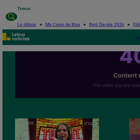
Temas
Lo último
Me Caigo de Risa
P
Lo último
Me Caigo de Risa
Perú Decide 2026
Fút
Po