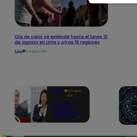
Ola de calor se extiende hasta el lunes 10
de agosto en Lima y otras 16 regiones
Lima
07 de agosto 2026
Política
07 de agosto
2026
Perú y México
anuncian
restablecimiento
de relaciones
diplomáticas
tras
salvoconducto a
Betssy Chávez