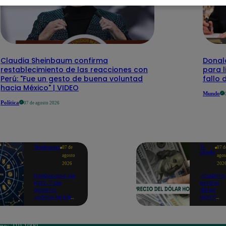
Claudia Sheinbaum confirma
Donal
restablecimiento de las reacciones con
para l
Perú: "Fue un gesto de buena voluntad
fallo
hacia México" | VIDEO
Mundo
Política
07 de agosto 2026
Tendencias
Te
07 de
07 d
ayudo
agosto
agos
2026
202
Horóscopo de
¿Cuánto
HOY, 7 de
está el
agosto:
dólar
¿cómo te irá
HOY?
en el amor y
Precio,
trabajo, según
compra 
la IA?
venta pa
este