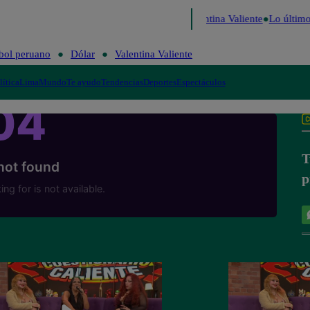
erú Decide 2026
Fútbol peruano
Dólar
Valentina Valiente
Lo último
bol peruano
Dólar
Valentina Valiente
lítica
Lima
Mundo
Te ayudo
Tendencias
Deportes
Espectáculos
T
p