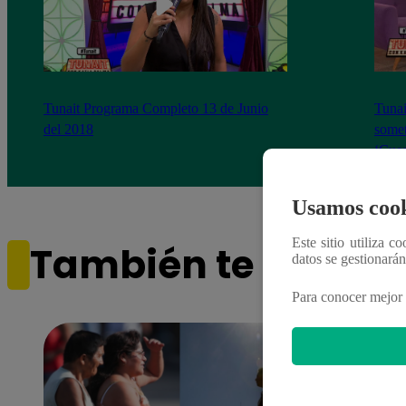
Tunait Programa Completo 13 de Junio
Tunai
del 2018
somet
‘Cues
Usamos cook
Este sitio utiliza c
También te puede i
datos se gestionará
Para conocer mejor 