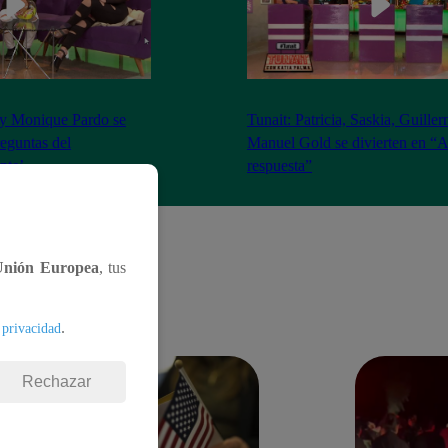
 y Monique Pardo se
Tunait: Patricia, Saskia, Guille
reguntas del
Manuel Gold se divierten en “A
nte’
respuesta”
Unión Europea
, tus
.
 privacidad
Rechazar