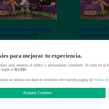
t: Susy Díaz y Monique Pardo se
Tunait: Susy Díaz
ieron a las preguntas del
sometieron a las p
tionario caliente’
‘Cuestionario calie
ies para mejorar tu experiencia.
ookies para analizar el tráfico y personalizar contenido. Si estás en la
nteresar
n según el
RGPD
.
como se utilizan tus datos te invitamos leer nuestra pagina de
Política de
Aceptar Cookies