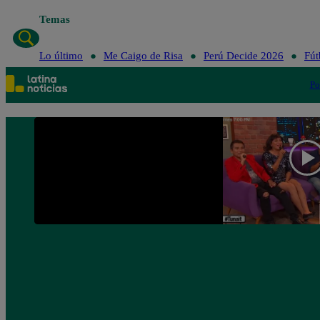
Temas
Lo último
Me Caigo de Risa
Perú Decide 2026
Fút
Po