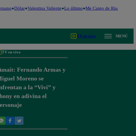
ruano
Dólar
Valentina Valiente
Lo último
Me Caigo de Risa
Perú De
TV en vivo
MENÚ
TV en vivo
unait: Fernando Armas y
iguel Moreno se
nfrentan a la “Vivi” y
hony en adivina el
ersonaje