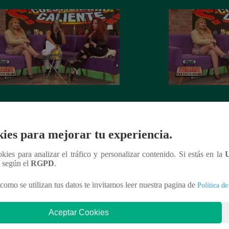
t: Susy Díaz y Monique Pardo se
Tunait: Susy Díaz
ieron a las preguntas del
sometieron a las p
tionario caliente’
‘Cuestionario calie
ies para mejorar tu experiencia.
ookies para analizar el tráfico y personalizar contenido. Si estás en la
n según el
RGPD
.
nteresar
como se utilizan tus datos te invitamos leer nuestra pagina de
Política de
Aceptar Cookies