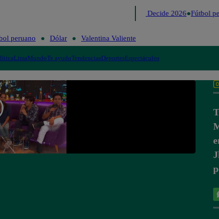
Lo último
Me Caigo de Risa
Perú Decide 2026
Fútbol pe
bol peruano
Dólar
Valentina Valiente
lítica
Lima
Mundo
Te ayudo
Tendencias
Deportes
Espectáculos
T
M
e
J
p