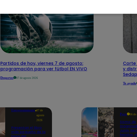
Partidos de hoy, viernes 7 de agosto:
Corte 
programación para ver fútbol EN VIVO
y dist
Sedap
Deportes
07 de agosto 2026
Te ayudo
Entretenimiento
07 de
Perú
06 de
agosto
2026
Sismo de
magnitud
Presentan el libro
Junín dej
más pequeño de la
heridos, 
Feria del