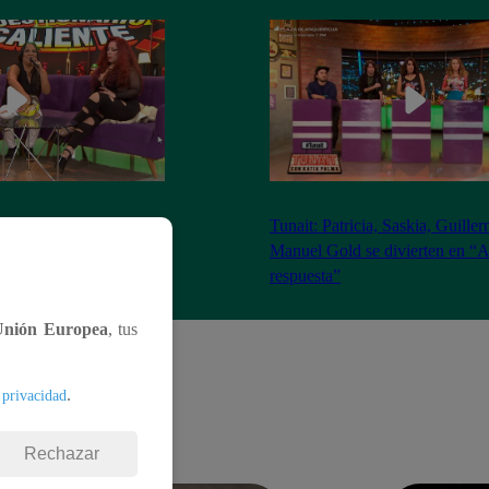
 y Monique Pardo se
Tunait: Patricia, Saskia, Guille
reguntas del
Manuel Gold se divierten en “A
nte’
respuesta”
Unión Europea
, tus
.
 privacidad
Rechazar