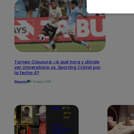
Torneo Clausura: ¿A qué hora y dónde
ver Universitario vs. Sporting Cristal por
la fecha 4?
Deportes
07 de agosto 2026
Mundo
07 de
agosto
2026
Nueve
influencers
fueron