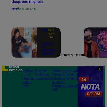
desprendimientos
Perú
06 de agosto 2026
Lima
06 de
agosto
2026
Captan
en
cámara la
agresión
Encuéntranos también en
de una
psicóloga
contra un
niño con
Teléfono: 219
X
autismo:
Política
Te ayudo
Política de privacidad
1000
madre
Lima
Tendencias
Términos y condiciones
Av. San
denuncia
Deportes
Espectáculos
Términos y condiciones
Felipe 968
maltratos
Mundo
aplicación
Jesús María
contínuos
Perú
Términos y Condiciones
APP