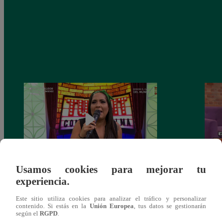
Usamos cookies para mejorar tu
Tunait Programa Completo 13 de Junio
Tunai
experiencia.
del 2018
somet
‘Cues
Este sitio utiliza cookies para analizar el tráfico y personalizar
contenido. Si estás en la
Unión Europea
, tus datos se gestionarán
según el
RGPD
.