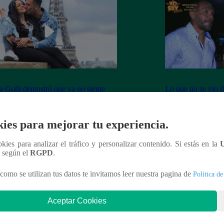
 Goñi demostró que ya no siente
Lo que no se vio d
por Fabio Agostini y le deja
Barboza y Jackso
undente mensaje
ies para mejorar tu experiencia.
ookies para analizar el tráfico y personalizar contenido. Si estás en la
n según el
RGPD
.
nteresar
como se utilizan tus datos te invitamos leer nuestra pagina de
Política de
Aceptar Cookies