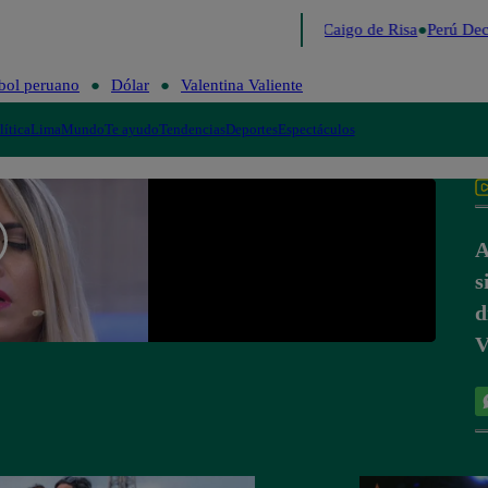
Lo último
Me Caigo de Risa
Perú Dec
bol peruano
Dólar
Valentina Valiente
lítica
Lima
Mundo
Te ayudo
Tendencias
Deportes
Espectáculos
A
s
d
V