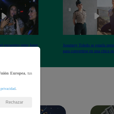
el encuentro entre Janet
Jossmery Toledo se estaría pre
n Mora
para convertirse en una chica re
Unión Europea
, tus
.
 privacidad
Rechazar