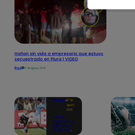
Hallan sin vida a empresario que estuvo
secuestrado en Piura | VIDEO
Perú
07 de agosto 2026
Deportes
07 de
agosto
2026
Torneo
Clausura: ¿A
qué hora y
dónde ver
Universitario