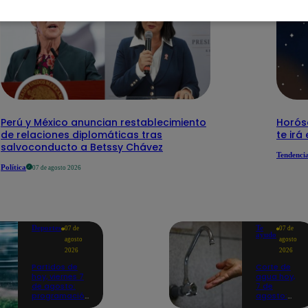
Perú y México anuncian restablecimiento
Horós
de relaciones diplomáticas tras
te irá
salvoconducto a Betssy Chávez
Tendenci
Política
07 de agosto 2026
Deportes
Te
07 de
07 de
ayudo
agosto
agosto
2026
2026
Partidos de
Corte de
hoy, viernes 7
agua hoy,
de agosto:
7 de
programación
agosto:
para ver
horarios y