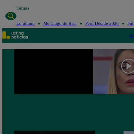
Temas
Lo último
Me Caigo de Risa
Perú Decide 2026
Fút
Po