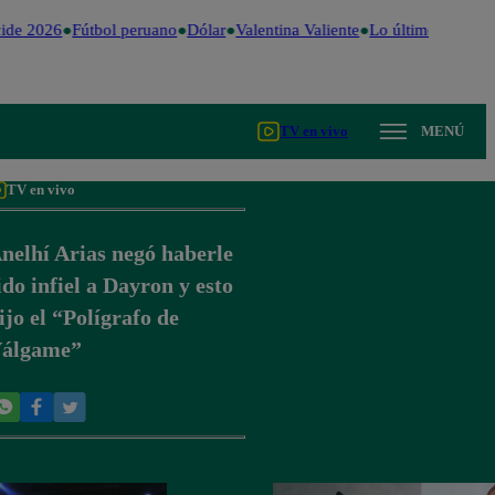
ide 2026
Fútbol peruano
Dólar
Valentina Valiente
Lo último
Me Caig
TV en vivo
MENÚ
TV en vivo
nelhí Arias negó haberle
ido infiel a Dayron y esto
ijo el “Polígrafo de
álgame”