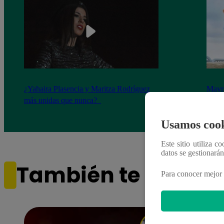
¿Yahaira Plasencia y Maritza Rodríguez
Mayra
más unidas que nunca?
nada 
cont
Usamos cook
Este sitio utiliza c
datos se gestionará
También te puede i
Para conocer mejor 