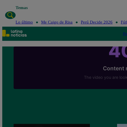
Temas
Lo último
Me Caigo de Risa
Perú Decide 2026
Fút
Po