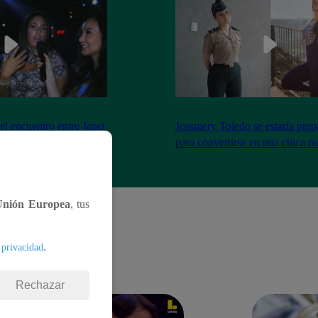
el encuentro entre Janet
Jossmery Toledo se estaría pre
n Mora
para convertirse en una chica re
Unión Europea
, tus
.
 privacidad
Rechazar