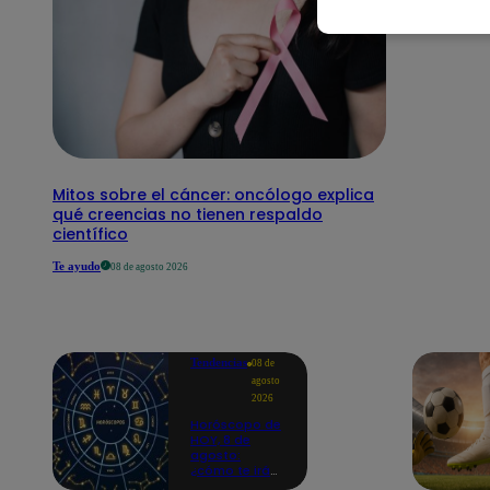
Mitos sobre el cáncer: oncólogo explica
qué creencias no tienen respaldo
científico
Te ayudo
08 de agosto 2026
Tendencias
08 de
agosto
2026
Horóscopo de
HOY, 8 de
agosto:
¿cómo te irá
en el amor y