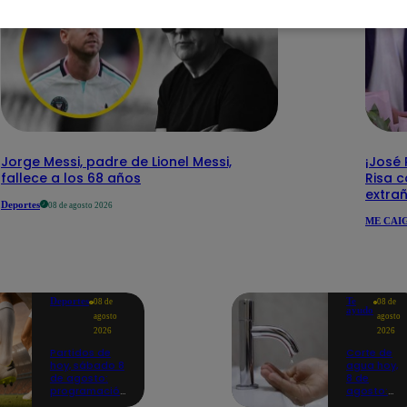
Jorge Messi, padre de Lionel Messi,
¡José
fallece a los 68 años
Risa c
extra
Deportes
08 de agosto 2026
ME CAIG
Deportes
Te
08 de
08 de
ayudo
agosto
agosto
2026
2026
Partidos de
Corte de
hoy, sábado 8
agua hoy,
de agosto:
8 de
programación
agosto:
para ver
horarios y