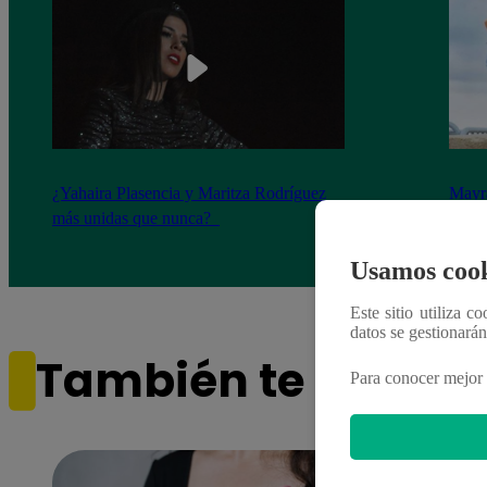
¿Yahaira Plasencia y Maritza Rodríguez
Mayra
más unidas que nunca?
nada 
cont
Usamos cook
Este sitio utiliza c
datos se gestionará
También te puede i
Para conocer mejor 