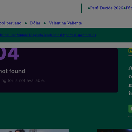
Lo último
Me Caigo de Risa
Perú Decide 2026
Fútb
bol peruano
Dólar
Valentina Valiente
lítica
Lima
Mundo
Te ayudo
Tendencias
Deportes
Espectáculos
A
c
m
i