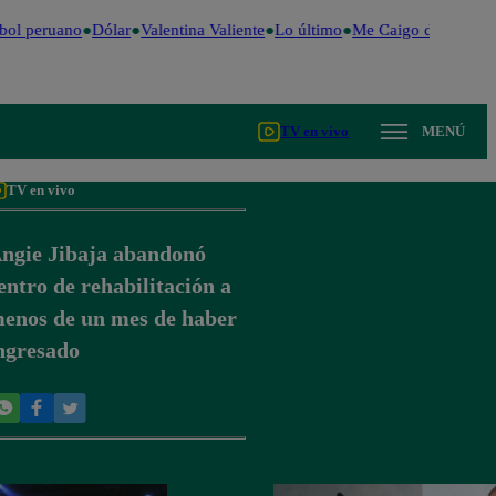
ol peruano
Dólar
Valentina Valiente
Lo último
Me Caigo de Risa
Pe
TV en vivo
MENÚ
TV en vivo
ngie Jibaja abandonó
entro de rehabilitación a
enos de un mes de haber
ngresado