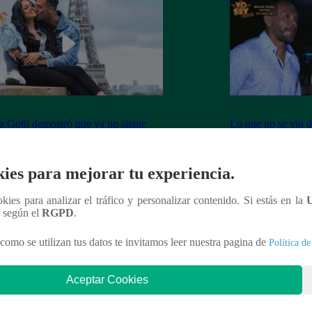
 Goñi demostró que ya no siente
Lo que no se vio d
por Fabio Agostini y le deja
Barboza y Jackso
undente mensaje
ies para mejorar tu experiencia.
ookies para analizar el tráfico y personalizar contenido. Si estás en la
n según el
RGPD
.
nteresar
como se utilizan tus datos te invitamos leer nuestra pagina de
Política de
Aceptar Cookies