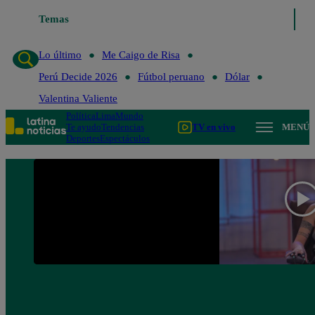
Temas
Lo último
Me Caigo de Ris
Lo último
Me Caigo de Risa
Perú Decide 2026
Fútbol peruano
Dólar
Valentina Valiente
Política
Lima
Mundo
Te ayudo
Tendencias
TV en vivo
MENÚ
Deportes
Espectáculos