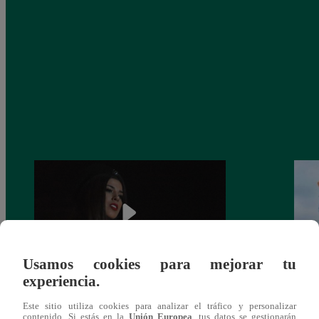
Usamos cookies para mejorar tu
experiencia.
¿Yahaira Plasencia y Maritza Rodríguez
Mayra
Este sitio utiliza cookies para analizar el tráfico y personalizar
más unidas que nunca?
nada 
contenido. Si estás en la
Unión Europea
, tus datos se gestionarán