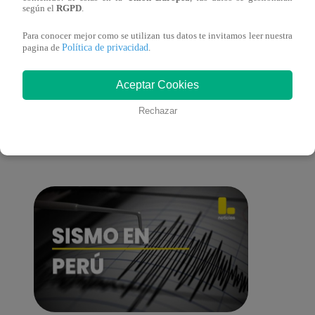
cont
según el
RGPD
.
Para conocer mejor como se utilizan tus datos te invitamos leer nuestra
Política de privacidad
pagina de
.
También te puede
Aceptar Cookies
Rechazar
interesar