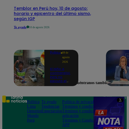
Temblor en Perú hoy, 10 de agosto:
horario y epicentro del último sismo,
según IGP
Te ayudo
10 de agosto 2026
Política
09 de
agosto
2026
El Niño a
contrarreloj:
Perú no
ejecutó el
Encuéntranos también en
58% de
acciones
para prevenir
inundaciones
Teléfono: 219
X
en puntos
Política
Te ayudo
Política de privacidad
1000
críticos de
Lima
Tendencias
Términos y condiciones
Av. San
ríos
Deportes
Espectáculos
Términos y condiciones
Felipe 968
Mundo
aplicación
Jesús María
Perú
Términos y Condiciones
APP