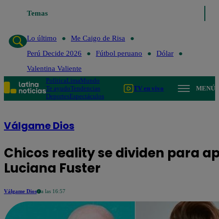
 último
Me Caigo de Risa
Temas
Perú Decide 2026
Fútbol peruano
Dólar
Lo último
Me Caigo de Risa
Perú Decide 2026
Fútbol peruano
Dólar
Valentina Valiente
Política
Lima
Mundo
Te ayudo
Tendencias
TV en vivo
MENÚ
Deportes
Espectáculos
Válgame Dios
Chicos reality se dividen para a
Luciana Fuster
Válgame Dios
a las 16:57