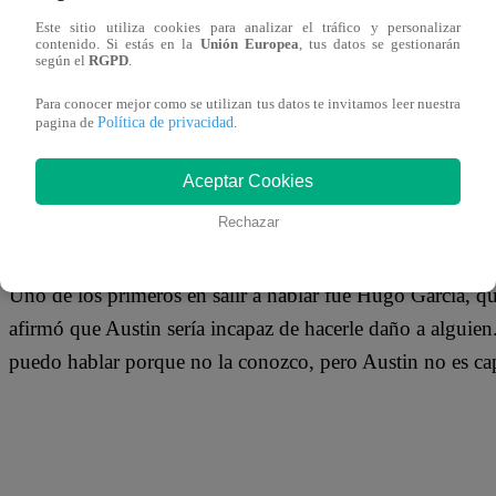
15 de noviembre 2018
Este sitio utiliza cookies para analizar el tráfico y personalizar
contenido. Si estás en la
Unión Europea
, tus datos se gestionarán
según el
RGPD
.
Luego del fuerte testimonio de Luciana Fuster, donde ase
Para conocer mejor como se utilizan tus datos te invitamos leer nuestra
manos de Austin Palao, se ha generado una división entre
Política de privacidad
pagina de
.
por la joven modelo, mientras que otro no creen posible 
Aceptar Cookies
comportarse de la manera de la cual lo han descrito.
Rechazar
Uno de los primeros en salir a hablar fue Hugo García, q
afirmó que Austin sería incapaz de hacerle daño a alguien
puedo hablar porque no la conozco, pero Austin no es cap