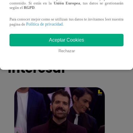
contenido. Si estás en la
Unión Europea
, tus datos se gestionarán
más unidas que nunca?
nada 
según el
RGPD
.
cont
Para conocer mejor como se utilizan tus datos te invitamos leer nuestra
Política de privacidad
pagina de
.
Aceptar Cookies
También te puede
Rechazar
interesar