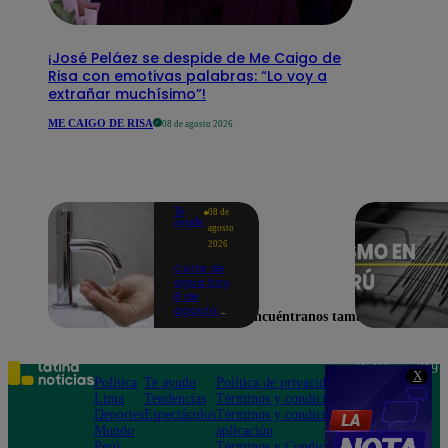
¡José Peláez se despide de Me Caigo de
Risa con emotivas palabras: “Lo voy a
extrañar muchísimo”!
ME CAIGO DE RISA
08 de agosto 2026
Te
08 de
ayudo
agosto
2026
Corte de
agua hoy,
8 de
agosto:
Encuéntranos también en
horarios y
distritos
afectados
sin el
Teléfono: 219
X
servicio de
Política
Te ayudo
Política de privacidad
1000
Sedapal
Lima
Tendencias
Términos y condiciones
Av. San
Deportes
Espectáculos
Términos y condiciones
Felipe 968
Mundo
aplicación
Jesús María
Perú
Términos y Condiciones