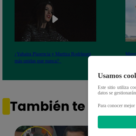
¿Yahaira Plasencia y Maritza Rodríguez
Mayra
más unidas que nunca?
nada 
cont
Usamos cook
Este sitio utiliza c
datos se gestionará
También te puede i
Para conocer mejor 