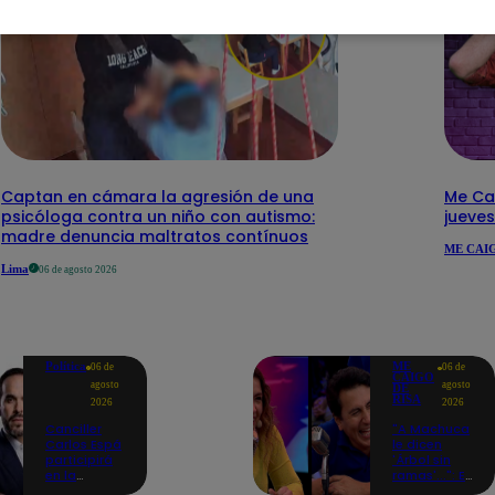
Captan en cámara la agresión de una
Me Cai
psicóloga contra un niño con autismo:
jueve
madre denuncia maltratos contínuos
ME CAIG
Lima
06 de agosto 2026
Política
ME
06 de
06 de
CAIGO
agosto
agosto
DE
RISA
2026
2026
Canciller
"A Machuca
Carlos Espá
le dicen
participirá
'Árbol sin
en la
ramas'...": El
ceremonia
chiste de